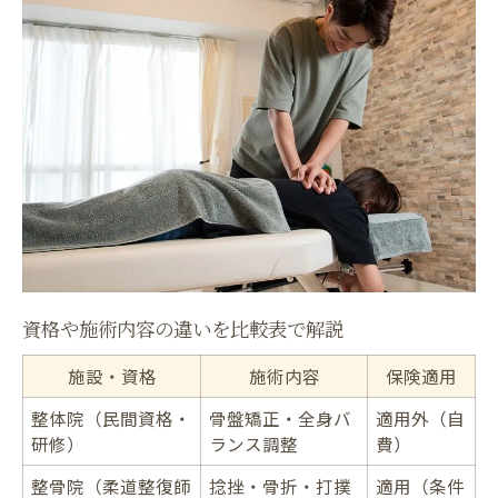
初めての整体選びなら知っておきたい法的区分
整体と整骨院の法的区分を比較表で確認
施術者の資格と法的な違いを知る
整体院での自費施術の特徴とは
整骨院の保険適用範囲を正しく理解
整体師が使えない言葉と広告規制
慢性的な不調と急性外傷で施術先を見極める方
法
症状別に整体・整骨院の適応を表で比較
慢性痛と急性ケガ、選ぶべき施術先は
資格や施術内容の違いを比較表で解説
整体で改善できる身体の悩み例
施設・資格
施術内容
保険適用
整骨院が対応できる症状の特徴
整体院（民間資格・
骨盤矯正・全身バ
適用外（自
症状ごとに適した施術を選ぶコツ
研修）
ランス調整
費）
施術を受ける際の服装や不安もこの記事で解決
整骨院（柔道整復師
捻挫・骨折・打撲
適用（条件
整体施術時の服装・着替えポイント表