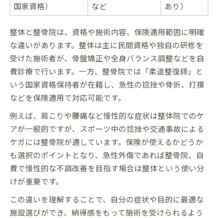
国家資格）
など
あり）
施術時にブラジャーは必要か不安を解消
女性が安心できる着替えの準備方法
整体と整骨院は、資格や施術内容、保険適用範囲に明確
整体を受ける前に知りたい注意点
な違いがあります。整体は主に民間資格や独自の研修を
受けた施術者が、骨盤矯正や全身バランス調整などを自
個室や更衣室の有無をチェックする方法
費診療で行います。一方、整骨院では「柔道整復師」と
資格や保険適用範囲をわかりやすく解説
いう国家資格保持者が在籍し、急性の捻挫や骨折、打撲
整体・整骨院の資格と保険適用範囲比較表
などを保険適用で対応可能です。
柔道整復師と理学療法士の違いを解説
例えば、肩こりや腰痛など慢性的な症状は整体院でのケ
整体師と整骨院の資格取得ルート
アが一般的ですが、スポーツ中の捻挫や交通事故による
保険が使える施術、使えない施術の違い
ケガには整骨院が適しています。保険が使えるかどうか
自費診療と保険診療のメリット比較
も選択のポイントとなり、急性外傷であれば整骨院、自
費で慢性的な不調改善を目指す場合は整体という使い分
けが重要です。
この違いを理解することで、自分の症状や目的に最適な
施設選びができ、納得感をもって施術を受けられるよう