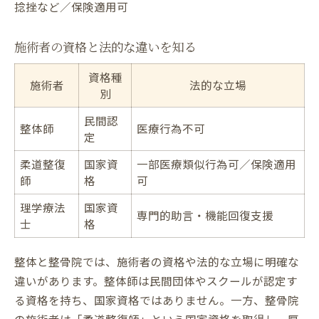
捻挫など／保険適用可
施術者の資格と法的な違いを知る
資格種
施術者
法的な立場
別
民間認
整体師
医療行為不可
定
柔道整復
国家資
一部医療類似行為可／保険適用
師
格
可
理学療法
国家資
専門的助言・機能回復支援
士
格
整体と整骨院では、施術者の資格や法的な立場に明確な
違いがあります。整体師は民間団体やスクールが認定す
る資格を持ち、国家資格ではありません。一方、整骨院
の施術者は「柔道整復師」という国家資格を取得し、厚