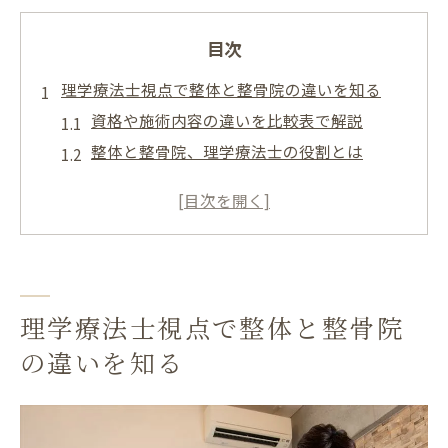
目次
理学療法士視点で整体と整骨院の違いを知る
資格や施術内容の違いを比較表で解説
整体と整骨院、理学療法士の役割とは
女性が安心できる整体の選び方
慢性症状の整体、急性外傷の整骨院
整体で使われる言葉と法的注意点
整体と整骨院は何が異なるのか安心して比較
施術内容・保険適用の違いを一覧で紹介
理学療法士視点で整体と整骨院
整体と整骨院、どちらが自分に合う？
の違いを知る
安心して選ぶための比較ポイント
保険適用の範囲と自費施術の実情
悩みに合わせた整体・整骨院の選び方