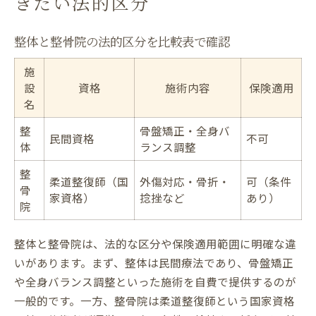
きたい法的区分
整体と整骨院の法的区分を比較表で確認
施
設
資格
施術内容
保険適用
名
整
骨盤矯正・全身バ
民間資格
不可
体
ランス調整
整
柔道整復師（国
外傷対応・骨折・
可（条件
骨
家資格）
捻挫など
あり）
院
整体と整骨院は、法的な区分や保険適用範囲に明確な違
いがあります。まず、整体は民間療法であり、骨盤矯正
や全身バランス調整といった施術を自費で提供するのが
一般的です。一方、整骨院は柔道整復師という国家資格