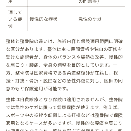
用
の同意等）
適して
いる症
慢性的な症状
急性のケガ
例
整体と整骨院の違いは、施術内容と保険適用範囲に明確
な区分があります。整体は主に民間資格や独自の研修を
受けた施術者が、身体のバランスや姿勢の改善、慢性的
な肩こり・腰痛、全身の調整を目的としています。一
方、整骨院は国家資格である柔道整復師が在籍し、捻
挫・打撲・骨折・脱臼などの急性外傷に対し、医師の同
意のもと保険適用が可能です。
整体は自費診療となり保険は適用されませんが、整骨院
では急性のケガに限って健康保険が使えます。例えば、
スポーツ中の捻挫や転倒による打撲などは整骨院で保険
適用となるケースが多いですが、慢性的な腰痛や肩こり
は適用外となるため、整体を選ぶ方が増えています。福