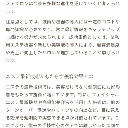
ステサロンは今後も多様な進化を遂げていくと考えられ
エステ最新トレンド2025年の注目施術
ます。
エステ業界ランキングとトレンド分析
注意点としては、技術や機器の導入には一定のコストや
エステ最新情報から読み解く新時代の価値
専門知識が必要であり、常に最新情報をキャッチアップ
エステ体験で得る美と健康の相乗効果
し続ける努力が求められます。成功事例としては、業務
話題のフェイシャルエステ新機器が導く変化と
用エステ機器や新しい美容液の導入により、顧客満足度
は
や売上が向上したサロンが増加していることが挙げられ
フェイシャルエステ最新機器の効果と実感
ます。
エステ業務用機器がもたらす新しい美肌体
験
エステ最新技術がもたらす美容効果とは
エステ人気メニューに採用された最新機器
エステの最新技術では、美容だけでなく健康面にも好影
エステ施術における美肌変化のポイント
響をもたらす施術が増えています。特に、フェイシャル
エステ最新技術で生まれる肌の新常識
エステ最新機器や高機能美容液を活用した施術は、肌の
エステ最新情報を知れば美と健康が両立できる
ターンオーバー促進やハリ・ツヤの向上など、目に見え
エステ最新情報を活用した美と健康の両立
る効果を短期間で実感できる点が評価されています。こ
法
れにより、従来の手技中心のケアでは難しかった深部ケ