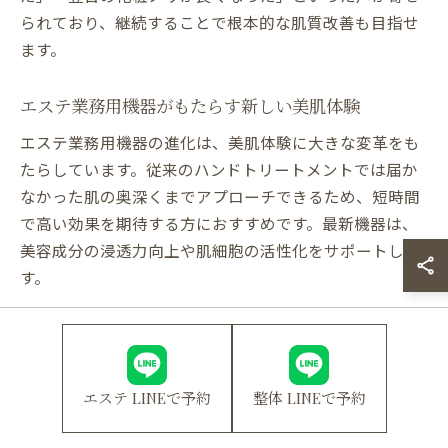
られており、継続することで根本的な肌質改善も目指せ
ます。
エステ業務用機器がもたらす新しい美肌体験
エステ業務用機器の進化は、美肌体験に大きな変革をも
たらしています。従来のハンドトリートメントでは届か
なかった肌の奥深くまでアプローチできるため、短時間
で高い効果を期待する方におすすめです。最新機器は、
美容成分の浸透力向上や肌細胞の活性化をサポートしま
す。
具体的には、EMS（電気筋肉刺激）や高周波、クライオ
（冷却）機能などが搭載された複合機が増えています。
これらの機器は、フェイスラインの引き締めや小顔効
果、毛穴の開き抑制など、多角的な美肌ケアを実現しま
エステ LINEで予約
整体 LINEで予約
す。肌悩みに応じて機能を組み合わせることで、よりパ