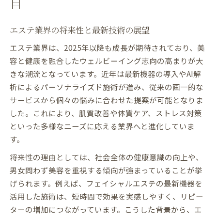
目
最新エステ施術と美容液の相乗アプローチ
エステ最新情報から見る融合メニューの魅
エステ業界の将来性と最新技術の展望
力
エステ業界は、2025年以降も成長が期待されており、美
エステで実感する肌改善の新提案を紹介
容と健康を融合したウェルビーイング志向の高まりが大
肌改善を目指す最新エステ施術の実力
きな潮流となっています。近年は最新機器の導入やAI解
エステ最新技術で根本から肌質改善を目指
析によるパーソナライズド施術が進み、従来の画一的な
す
サービスから個々の悩みに合わせた提案が可能となりま
エステで注目のフェイシャル最新機器効果
した。これにより、肌質改善や体質ケア、ストレス対策
肌悩みに対応するエステ施術の進化につい
といった多様なニーズに応える業界へと進化していま
て
す。
エステ最新情報が導く肌再生の新常識
将来性の理由としては、社会全体の健康意識の向上や、
エステトレンド2025年の肌改善ポイント
男女問わず美容を重視する傾向が強まっていることが挙
ウェルビーイング時代のエステ最新トレンド解
げられます。例えば、フェイシャルエステの最新機器を
説
活用した施術は、短時間で効果を実感しやすく、リピー
エステが支える統合的ウェルビーイング
ターの増加につながっています。こうした背景から、エ