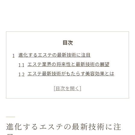
目次
進化するエステの最新技術に注目
エステ業界の将来性と最新技術の展望
エステ最新技術がもたらす美容効果とは
エステの進化が叶える新しい肌体験
エステ最新情報で注目の業界トレンド解説
エステ人気メニュー2025年の動向分析
高機能美容液とエステの新たな融合体験
エステと高機能美容液の連携が生む効果
進化するエステの最新技術に注
エステ業界で注目の最新美容成分とは