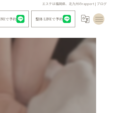
エステは福岡県、北九州のrapport | ブログ
INEで予約
整体 LINEで予約