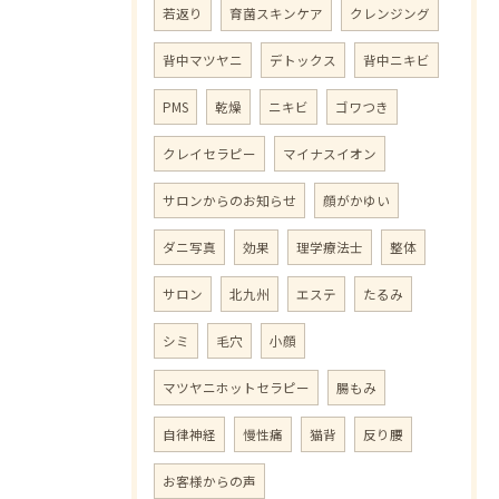
若返り
育菌スキンケア
クレンジング
背中マツヤニ
デトックス
背中ニキビ
PMS
乾燥
ニキビ
ゴワつき
クレイセラピー
マイナスイオン
サロンからのお知らせ
顔がかゆい
ダニ写真
効果
理学療法士
整体
サロン
北九州
エステ
たるみ
シミ
毛穴
小顔
マツヤニホットセラピー
腸もみ
自律神経
慢性痛
猫背
反り腰
お客様からの声