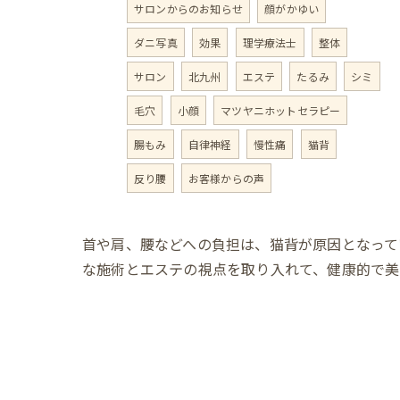
サロンからのお知らせ
顔がかゆい
ダニ写真
効果
理学療法士
整体
サロン
北九州
エステ
たるみ
シミ
毛穴
小顔
マツヤニホットセラピー
腸もみ
自律神経
慢性痛
猫背
反り腰
お客様からの声
首や肩、腰などへの負担は、猫背が原因となって
な施術とエステの視点を取り入れて、健康的で美