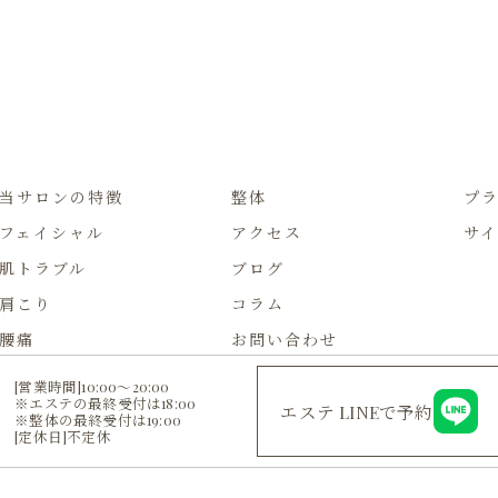
当サロンの特徴
整体
プ
フェイシャル
アクセス
サイ
肌トラブル
ブログ
肩こり
コラム
腰痛
お問い合わせ
[営業時間]10:00～20:00
※エステの最終受付は18:00
エステ LINEで予約
※整体の最終受付は19:00
[定休日]不定休
© 2026 福岡県北九州のエステならrapport ALL RIGHTS RESERVED.