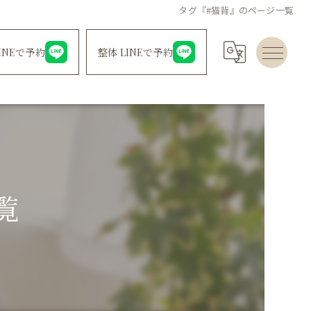
タグ『#猫背』のページ一覧
INEで予約
整体 LINEで予約
覧