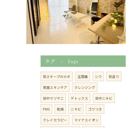
タグ
Tags
若さキープのカギ
生理痛
シワ
若返り
育菌スキンケア
クレンジング
背中マツヤニ
デトックス
背中ニキビ
PMS
乾燥
ニキビ
ゴワつき
クレイセラピー
マイナスイオン