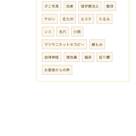
ダニ写真
効果
理学療法士
整体
サロン
北九州
エステ
たるみ
シミ
毛穴
小顔
マツヤニホットセラピー
腸もみ
自律神経
慢性痛
猫背
反り腰
お客様からの声