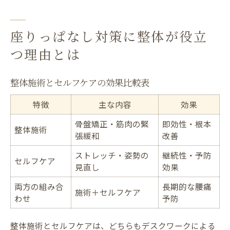
座りっぱなし対策に整体が役立
つ理由とは
整体施術とセルフケアの効果比較表
特徴
主な内容
効果
骨盤矯正・筋肉の緊
即効性・根本
整体施術
張緩和
改善
ストレッチ・姿勢の
継続性・予防
セルフケア
見直し
効果
両方の組み合
長期的な腰痛
施術＋セルフケア
わせ
予防
整体施術とセルフケアは、どちらもデスクワークによる