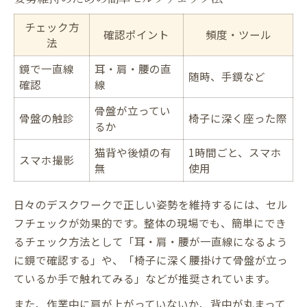
チェック方
確認ポイント
頻度・ツール
法
鏡で一直線
耳・肩・腰の直
随時、手鏡など
確認
線
骨盤が立ってい
骨盤の触診
椅子に深く座った際
るか
猫背や後傾の有
1時間ごと、スマホ
スマホ撮影
無
使用
日々のデスクワークで正しい姿勢を維持するには、セル
フチェックが効果的です。整体の現場でも、簡単にでき
るチェック方法として「耳・肩・腰が一直線になるよう
に鏡で確認する」や、「椅子に深く腰掛けて骨盤が立っ
ているか手で触れてみる」などが推奨されています。
また、作業中に肩が上がっていないか、背中が丸まって