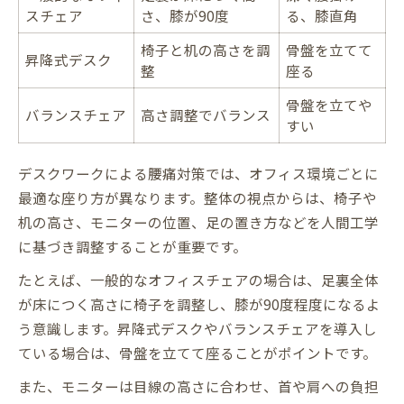
スチェア
さ、膝が90度
る、膝直角
姿勢維持のための簡単セルフチェック法
整体的視点で考える猫背予防のコツ
椅子と机の高さを調
骨盤を立てて
昇降式デスク
整
座る
腰痛対策に役立つオフィスグッズ活用法
骨盤を立てや
猫背になりやすい座り方への整体的アプローチ
バランスチェア
高さ調整でバランス
すい
猫背を招く座り方と整体的改善ポイント表
整体で行う猫背矯正の具体的手法
デスクワークによる腰痛対策では、オフィス環境ごとに
猫背対策に有効な骨盤サポート方法
最適な座り方が異なります。整体の視点からは、椅子や
座り姿勢のクセを見直す整体の視点
机の高さ、モニターの位置、足の置き方などを人間工学
猫背改善を促す日常動作の工夫
に基づき調整することが重要です。
骨盤の歪みを整える日中リセット習慣のすすめ
たとえば、一般的なオフィスチェアの場合は、足裏全体
骨盤リセット習慣のタイミングと方法一覧
が床につく高さに椅子を調整し、膝が90度程度になるよ
う意識します。昇降式デスクやバランスチェアを導入し
整体的に推奨される日中のリセット動作
ている場合は、骨盤を立てて座ることがポイントです。
座り仕事中にできる骨盤調整のコツ
簡単エクササイズで骨盤の歪み対策
また、モニターは目線の高さに合わせ、首や肩への負担