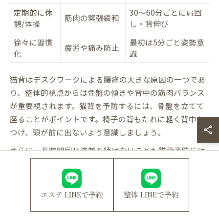
定期的に休
30〜60分ごとに肩回
筋肉の緊張緩和
憩/体操
し・背伸び
徐々に習慣
最初は5分ごと姿勢意
疲労や痛み防止
化
識
猫背はデスクワークによる腰痛の大きな原因の一つであ
り、整体的視点からは骨盤の傾きや背中の筋肉バランス
が重要視されます。猫背を予防するには、骨盤を立てて
座ることがポイントです。椅子の背もたれに軽く背中を
つけ、頭が前に出ないよう意識しましょう。
さらに、長時間同じ姿勢を続けないことも猫背予防には
欠かせません。30分から1時間ごとに立ち上がり、肩回
しや背伸びを取り入れることで、背中や腰の筋肉の緊張
を和らげられます。実際に、こうした習慣を実践してい
エステ LINEで予約
整体 LINEで予約
る小倉北区のデスクワーカーからは、「猫背が改善し、
肩こりや腰痛も楽になった」との声が多く聞かれます。