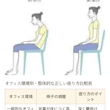
方
クッション活用時の正しい骨盤サポート法
座り方の違いによるクッション効果の変化
骨盤矯正に役立つクッションの使い方解説
座りっぱなし対策に整体が役立つ理由とは
整体施術とセルフケアの効果比較表
デスクワーク腰痛に整体が効く仕組み
腰痛予防に欠かせない整体のサポート力
座りっぱなしによる骨盤の歪み改善策
整体で体感する長時間作業の負担軽減
姿勢改善を目指すオフィス腰痛セルフケアの方
オフィス環境別・整体的な正しい座り方比較表
法
座り方のポイ
オフィスで実践できる整体式セルフケア一
オフィス環境
椅子の調整
ント
覧
整体師直伝・腰痛に効く日中の習慣
一般的なオフィ
足裏が床につく高
深く腰掛け