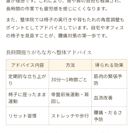
置が理想です。これにより、首や肩の負担も軽減され、
長時間の作業でも疲労感を感じにくくなります。
また、整体院では椅子の奥行きや背もたれの角度調整も
ポイントとしてアドバイスしています。自宅やオフィス
の椅子を見直すことが、腰痛対策の第一歩です。
長時間座りがちな方へ整体アドバイス
アドバイス内容
方法
得られる効果
定期的な立ち上が
筋肉の緊張予
30分〜1時間ごと
り
防
椅子に座ったまま
骨盤前後運動・肩
血流改善
運動
回し
腰痛・だるさ
リセット習慣
ストレッチや歩行
予防