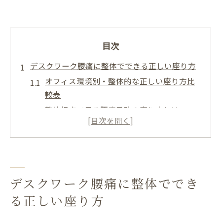
目次
デスクワーク腰痛に整体でできる正しい座り方
オフィス環境別・整体的な正しい座り方比
較表
整体視点で見る腰痛予防の座り方とは
腰痛を和らげる椅子とモニターの配置術
長時間座りがちな方へ整体アドバイス
座り方ひとつで変わる骨盤への負担
骨盤クッション活用で腰への負担を軽減するコ
デスクワーク腰痛に整体ででき
ツ
る正しい座り方
骨盤クッションの種類と特徴を徹底比較
整体が推奨する腰痛軽減クッションの選び