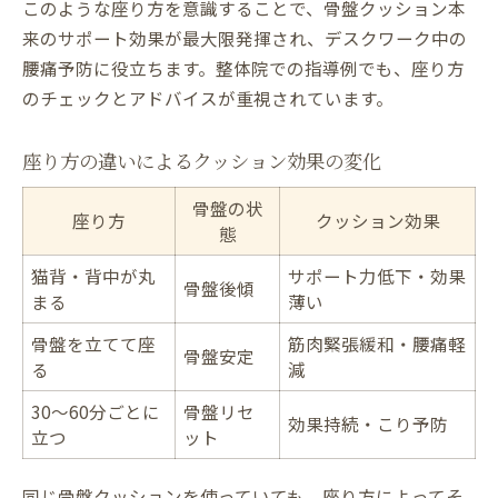
このような座り方を意識することで、骨盤クッション本
来のサポート効果が最大限発揮され、デスクワーク中の
腰痛予防に役立ちます。整体院での指導例でも、座り方
のチェックとアドバイスが重視されています。
座り方の違いによるクッション効果の変化
骨盤の状
座り方
クッション効果
態
猫背・背中が丸
サポート力低下・効果
骨盤後傾
まる
薄い
骨盤を立てて座
筋肉緊張緩和・腰痛軽
骨盤安定
る
減
30～60分ごとに
骨盤リセ
効果持続・こり予防
立つ
ット
同じ骨盤クッションを使っていても、座り方によってそ