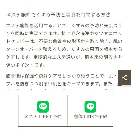
エステ施術でくすみ予防と美肌を両立する方法
エステ施術を活用することで、くすみの予防と美肌づく
りを同時に実現できます。特に毛穴洗浄やマツヤニホッ
トセラピーは、不要な角質や皮脂汚れを取り除き、肌の
ターンオーバーを整えるため、くすみの原因を根本から
ケアします。定期的なエステ通いが、肌本来の明るさを
保つポイントです。
施術後は保湿や鎮静ケアをしっかり行うことで、肌トラ
ブルを防ぎつつ明るい肌色をキープできます。また、生
活習慣の見直しや自宅での正しいスキンケアと併用する
ことで、エステの効果がさらに持続しやすくなります。
「最近くすみが気になる」「自己流ケアでは限界を感じ
エステ LINEで予約
整体 LINEで予約
ている」という方には、まずはプロによるカウンセリン
グを受けてみることをおすすめします。自分の肌に合っ