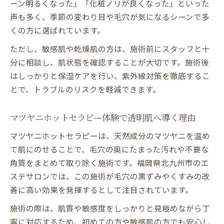
ーン明るくなった」「化粧ノリが良くなった」といった
毛穴洗浄効果を高めるエステ施術の流れと
声も多く、季節の変わり目や毛穴が気になるシーンで多
は
くの方に選ばれています。
メンズも満足する毛穴洗浄エステのポイン
ト
ただし、敏感肌や乾燥肌の方は、施術前にスタッフと十
毛穴汚れを根こそぎ落とすエステ施術の実
分に相談し、肌状態を確認することが大切です。施術後
力
はしっかりと保湿ケアを行い、紫外線対策を徹底するこ
とで、トラブルのリスクを軽減できます。
毛穴洗浄エステで感じる清潔感と自信の理
由
マツヤニホットセラピー体験で透明肌へ導く理由
肌のくすみ対策に効くエステの秘訣とは
エステでくすみを改善するプロのケア方法
マツヤニホットセラピーは、天然成分のマツヤニを温め
て肌にのせることで、毛穴の奥にたまった汚れや不要な
くすみに悩む男性にエステが効く理由を解
角質をまとめて取り除く施術です。福岡県北九州市のエ
説
ステサロンでは、この施術が毛穴の黒ずみやくすみの改
マツヤニホットセラピーで透明肌を手に入
善に高い効果を発揮するとして注目されています。
れる
施術の際は、肌質や敏感度をしっかりと見極めながら丁
エステ施術でくすみ予防と美肌を両立する
寧に対応するため、初めての方や敏感肌の方でも安心し
方法