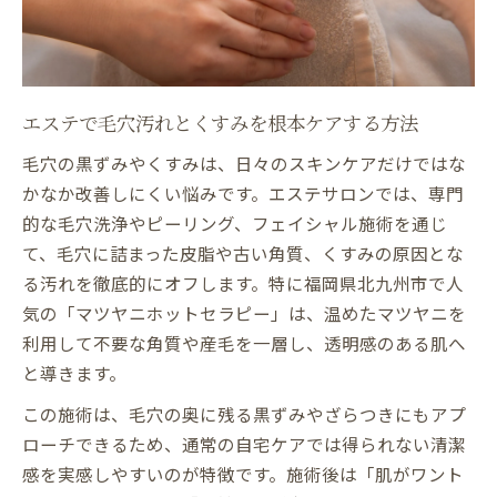
エステ選びで重要なカウンセリングのポイ
ント
透明感アップならエステがおすすめの理由
エステで実感する透明感アップの秘密とは
エステで毛穴汚れとくすみを根本ケアする方法
毛穴・くすみケアで肌の明るさが変わる理
毛穴の黒ずみやくすみは、日々のスキンケアだけではな
由
かなか改善しにくい悩みです。エステサロンでは、専門
マツヤニホットセラピーの透明感効果を解
的な毛穴洗浄やピーリング、フェイシャル施術を通じ
説
て、毛穴に詰まった皮脂や古い角質、くすみの原因とな
エステ施術がもたらすワントーン明るい素
る汚れを徹底的にオフします。特に福岡県北九州市で人
肌
気の「マツヤニホットセラピー」は、温めたマツヤニを
肌のくすみ改善にエステが選ばれるポイン
利用して不要な角質や産毛を一層し、透明感のある肌へ
ト
と導きます。
毛穴洗浄を実感するエステ施術の魅力
この施術は、毛穴の奥に残る黒ずみやざらつきにもアプ
エステの毛穴洗浄で黒ずみ・ざらつき徹底
ローチできるため、通常の自宅ケアでは得られない清潔
ケア
感を実感しやすいのが特徴です。施術後は「肌がワント