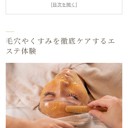
く理由
エステ施術で実感するワントーン明るい素
肌作り
北九州エステの毛穴洗浄で得られる清潔感
とは
毛穴やくすみを徹底ケアするエ
くすみ解消へ導くエステの効果と体感ポイ
ステ体験
ント
エステ選びで肌質悩みを解決する方法
自分に合うエステで毛穴悩みを解消するコ
ツ
男性におすすめのエステ選びの基準と注意
点
敏感肌にも安心なエステの施術方法を紹介
エステ体験で毛穴ケア成功の秘訣を知る方
法