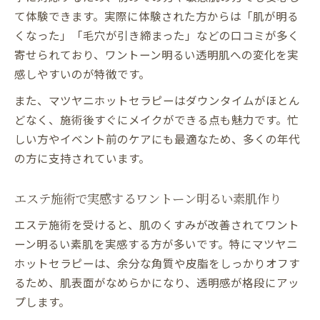
て体験できます。実際に体験された方からは「肌が明る
肌の明るさを引き出すエステの技術と工夫
くなった」「毛穴が引き締まった」などの口コミが多く
初めてでも安心なエステで清潔肌へ
寄せられており、ワントーン明るい透明肌への変化を実
エステ初心者も安心の丁寧なカウンセリン
感しやすいのが特徴です。
グ
また、マツヤニホットセラピーはダウンタイムがほとん
敏感肌に寄り添うエステ施術の安心ポイン
どなく、施術後すぐにメイクができる点も魅力です。忙
ト
しい方やイベント前のケアにも最適なため、多くの年代
初めてのエステ体験で気を付けたいポイン
の方に支持されています。
ト
エステで清潔感あふれる素肌を目指す方法
エステ施術で実感するワントーン明るい素肌作り
施術後のケアで肌トラブルを防ぐエステの
エステ施術を受けると、肌のくすみが改善されてワント
工夫
ーン明るい素肌を実感する方が多いです。特にマツヤニ
ホットセラピーは、余分な角質や皮脂をしっかりオフす
るため、肌表面がなめらかになり、透明感が格段にアッ
プします。