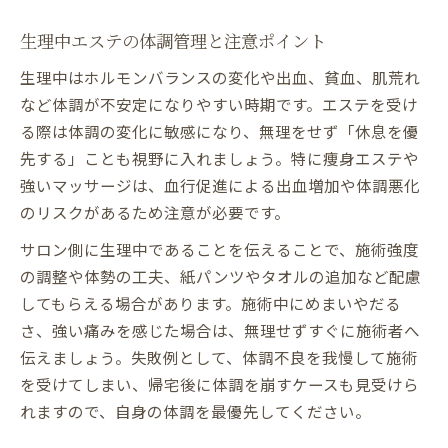
法
生理中エステの体調管理と注意ポイント
痩身エステと生理前後の賢い選び方
生理中はホルモンバランスの変化や出血、貧血、肌荒れ
痩身エステは生理中に受けて大丈夫？
など体調が不安定になりやすい時期です。エステを受け
生理前後のおすすめ痩身エステ整理術
る際は体調の変化に敏感になり、無理をせず「休息を優
痩身エステ施術タイミングと体調管理
先する」ことも視野に入れましょう。特に痩身エステや
痩身エステと生理周期の関係を整理する
強いマッサージは、血行促進による出血増加や体調悪化
生理後に痩身エステ効果を高めるコツ
のリスクがあるため注意が必要です。
エステの快適さを保つナプキン活用法
サロン側に生理中であることを伝えることで、施術強度
エステ中はどんなナプキンが最適？
の調整や体勢の工夫、紙パンツやタオルの追加など配慮
してもらえる場合があります。施術中にめまいやだる
生理時エステの紙パンツ活用ポイント
さ、強い痛みを感じた場合は、無理せずすぐに施術者へ
エステ施術時ナプキン選びの整理術
伝えましょう。失敗例として、体調不良を我慢して施術
ナプキンとエステ快適施術の関係性
を受けてしまい、帰宅後に体調を崩すケースも見受けら
生理中のエステで安心できる対策方法
れますので、自身の体調を最優先してください。