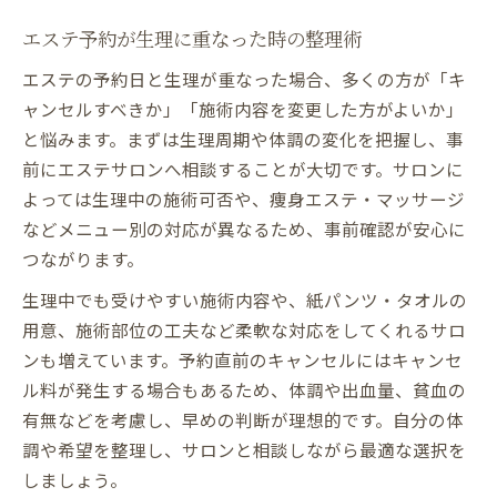
生理中でも安心のエステ活用方法とは
エステ予約が生理に重なった時の整理術
エステと生理前の体調管理のコツ紹介
エステの予約日と生理が重なった場合、多くの方が「キ
生理中の悩みはエステ整理で軽減できる?
ャンセルすべきか」「施術内容を変更した方がよいか」
生理中のエステで得られるリラックス効果
と悩みます。まずは生理周期や体調の変化を把握し、事
エステ整理で生理特有の不調を緩和する方
前にエステサロンへ相談することが大切です。サロンに
法
よっては生理中の施術可否や、痩身エステ・マッサージ
フェイシャルエステは生理前でも安心？
などメニュー別の対応が異なるため、事前確認が安心に
エステ利用が生理痛改善に役立つ理由
つながります。
生理とエステが重なる悩みの整理術
生理中でも受けやすい施術内容や、紙パンツ・タオルの
エステ利用時に知っておきたい生理対策
用意、施術部位の工夫など柔軟な対応をしてくれるサロ
エステ中の経血対策とナプキンの選び方
ンも増えています。予約直前のキャンセルにはキャンセ
ル料が発生する場合もあるため、体調や出血量、貧血の
生理時にエステを受ける際のマナー整理
有無などを考慮し、早めの判断が理想的です。自分の体
エステの紙パンツ利用で安心施術を実現
調や希望を整理し、サロンと相談しながら最適な選択を
生理中の不安を減らすエステ整理ポイント
しましょう。
エステ施術時の生理対策と快適さを守る方