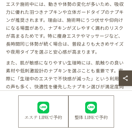
エステ施術中には、動きや体勢の変化が多いため、吸収
力に優れた羽つきナプキンや立体ガードタイプのナプキ
ンが推奨されます。理由は、施術時にうつ伏せや仰向け
になる場面があり、ナプキンがズレやすく漏れのリスク
が高まるためです。特に痩身エステやマッサージなど、
長時間同じ体勢が続く場合は、普段よりも大きめサイズ
や夜用タイプを選ぶと安心感が高まります。
また、肌が敏感になりやすい生理時には、肌触りの良い
素材や低刺激設計のナプキンを選ぶことも重要です。実
際に「生理中のエステで不快感が減った」という利用者
の声も多く、快適性を優先したナプキン選びが満足度向
上につながります。生理周期や出血量に合わせた最適な
アイテムを準備し、エステサロンでの施術時間を安心し
て過ごしましょう。
エステ LINEで予約
整体 LINEで予約
生理時エステの紙パンツ活用ポイント