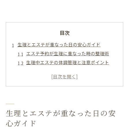
目次
生理とエステが重なった日の安心ガイド
エステ予約が生理に重なった時の整理術
生理中エステの体調管理と注意ポイント
エステ利用時にナプキンを正しく選ぶ方法
生理前後でエステ効果を高めるコツ
エステと生理が重なったときの不安対策
体調に合わせたエステ活用術を探る
生理周期ごとのエステおすすめ施術を解説
生理とエステが重なった日の安
体調変化に応じたエステメニュー整理法
心ガイド
エステで生理痛やむくみを軽減する工夫