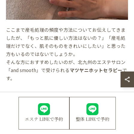
ここまで産毛処理の頻度や方法についてお伝えしてきま
したが、「もっと肌に優しい方法はないの？」「産毛処
理だけでなく、肌そのものをきれいにしたい」と思った
方もいるのではないでしょうか。
そんな方におすすめしたいのが、北九州のエステサロン
「and smooth」で受けられる
マツヤニホットセラピー
で
す。
8-1. マツヤニホットセラピーとは
マツヤニホットセラピーは、天然の松ヤニを使った独自
の美肌トリートメントです。温かい松ヤニを肌に塗布す
エステ LINEで予約
整体 LINEで予約
ることで、毛穴の奥の汚れや古い角質を優しく取り除
き、肌本来の美しさを引き出します。