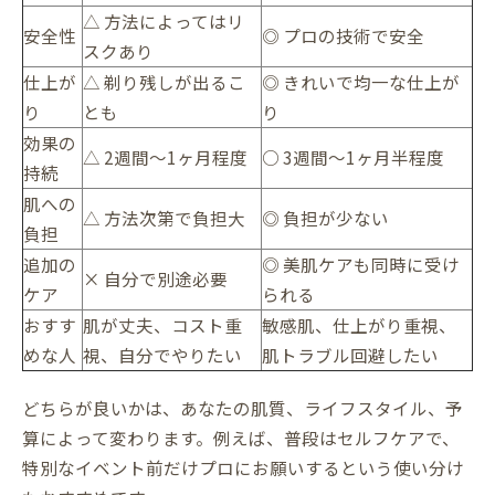
△ 方法によってはリ
安全性
◎ プロの技術で安全
スクあり
仕上が
△ 剃り残しが出るこ
◎ きれいで均一な仕上が
り
とも
り
効果の
△ 2週間〜1ヶ月程度
○ 3週間〜1ヶ月半程度
持続
肌への
△ 方法次第で負担大
◎ 負担が少ない
負担
追加の
◎ 美肌ケアも同時に受け
× 自分で別途必要
ケア
られる
おすす
肌が丈夫、コスト重
敏感肌、仕上がり重視、
めな人
視、自分でやりたい
肌トラブル回避したい
どちらが良いかは、あなたの肌質、ライフスタイル、予
算によって変わります。例えば、普段はセルフケアで、
特別なイベント前だけプロにお願いするという使い分け