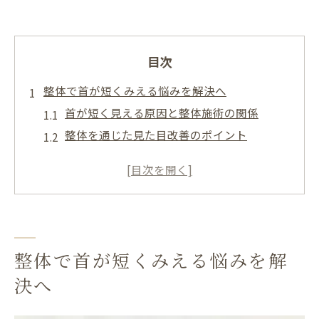
目次
整体で首が短くみえる悩みを解決へ
首が短く見える原因と整体施術の関係
整体を通じた見た目改善のポイント
首のしわやストレートネックの悩みもケア
整体で変わる首ラインの美しさとは
首の長さが気になるなら整体がおすすめ
ストレートネック改善に整体が有効な理由
ストレートネックに整体が選ばれる理由一
整体で首が短くみえる悩みを解
覧
決へ
整体施術で首のカーブがどう変わる？
整体と整骨院の違いを徹底比較