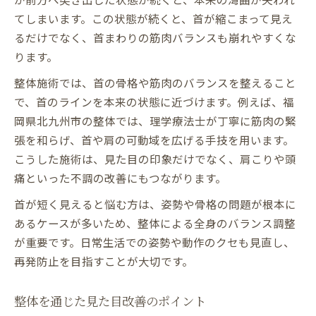
姿勢から美しさを導く整体の効果とは
てしまいます。この状態が続くと、首が縮こまって見え
美しい姿勢を作る整体の具体的効果表
るだけでなく、首まわりの筋肉バランスも崩れやすくな
整体で首のライン美を実感するには
ります。
整体施術で姿勢改善がもたらす変化
整体施術では、首の骨格や筋肉のバランスを整えること
首のしわや短さ対策に整体が有効な理由
で、首のラインを本来の状態に近づけます。例えば、福
整体を取り入れた日常ケアのすすめ
岡県北九州市の整体では、理学療法士が丁寧に筋肉の緊
首トラブルを防ぐ整体的アプローチのすすめ
張を和らげ、首や肩の可動域を広げる手技を用います。
整体的アプローチで首トラブル予防法一覧
こうした施術は、見た目の印象だけでなく、肩こりや頭
首のしわや短さを防ぐ整体習慣とは
痛といった不調の改善にもつながります。
ストレートネックを整体で防ぐポイント
首が短く見えると悩む方は、姿勢や骨格の問題が根本に
整体を活用した首の健康維持方法
あるケースが多いため、整体による全身のバランス調整
が重要です。日常生活での姿勢や動作のクセも見直し、
首トラブルが起きやすい生活習慣の見直し
再発防止を目指すことが大切です。
整体を通じた見た目改善のポイント