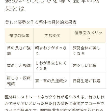
果とは
美しい姿勢を作る整体の具体的効果表
健康面のメリッ
整体の効果
主な変化
ト
首の長さが強
顔まわりがすっき
姿勢全体が美し
調
り
くなる
しわが目立ちにく
首のしわ軽減
若々しい印象
くなる
肩こり・頭痛
肩・首の負担減少
日常生活が快適
軽減
整体は、ストレートネックや首が短くみえる、首のしわ
ができやすいといった見た目の悩みに直接アプローチで
きる点が特長です。福岡県北九州市の整体院で行われる