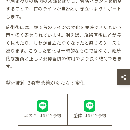
や肩まわりの筋肉の緊張をほぐし、骨格バランスを調整
することで、首のラインが自然と引き立つようサポート
します。
施術後には、鏡で首のラインの変化を実感できたという
声も多く寄せられています。例えば、施術直後に首が長
く見えたり、しわが目立たなくなったと感じるケースも
あります。こうした変化は一時的なものではなく、継続
的な施術と正しい姿勢習慣の併用でより長く維持できま
す。
整体施術で姿勢改善がもたらす変化
改善内容
身体の変化
利用者の声
肩こり・頭痛の軽
背筋が自然に伸び
首の位置修正
減
る
エステ LINEで予約
整体 LINEで予約
骨格調整
背中・腰の負担減
歩きやすくなった