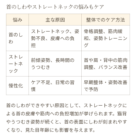
首のしわやストレートネックの悩みもケア
悩み
主な原因
整体でのケア方法
ストレートネック、姿
骨格調整、筋肉緩
首のし
勢不良、皮膚への負
和、姿勢トレーニン
わ
担
グ
ストレ
前傾姿勢、長時間の
首や肩・背中の筋肉
ートネ
うつむき
調整、バランス改善
ック
ケア不足、日常の習
早期整体・姿勢改善
慢性化
慣
で予防
首のしわができやすい原因として、ストレートネックに
よる首の皮膚や筋肉への負担増加が挙げられます。猫背
やうつむき姿勢が続くと、首の表面にしわが刻まれやす
くなり、見た目年齢にも影響を与えます。