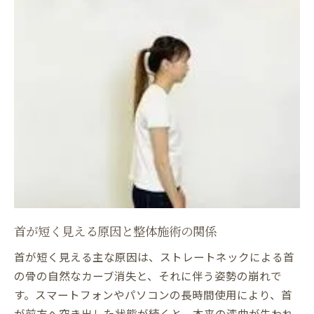
ストレートネック改善のための整体術
整体で首のしわ予防もできる秘密
首のしわ対策には整体と姿勢調整が鍵
首のしわと姿勢の関係性を整体で解明
整体による首しわ予防のメカニズム
首のしわができやすい人の特徴
姿勢改善と整体の相乗効果を実感
首のしわ対策におすすめの整体方法
整体ならではのストレートネック根本ケア
整体による根本改善とそのプロセス
ストレートネック改善のための施術例
首が短く見える原因と整体施術の関係
整体で実践する骨格調整の流れ
首が短く見える主な原因は、ストレートネックによる首
整体で首の見た目が変わる理由
の骨の自然なカーブ消失と、それに伴う姿勢の崩れで
首のしわ減少に役立つ整体テクニック
す。スマートフォンやパソコンの長時間使用により、首
が前方へ突き出した状態が続くと、本来の湾曲が失われ