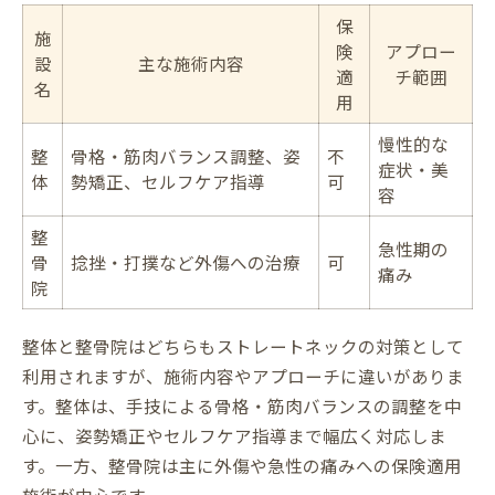
保
施
険
アプロー
設
主な施術内容
適
チ範囲
名
用
慢性的な
整
骨格・筋肉バランス調整、姿
不
症状・美
体
勢矯正、セルフケア指導
可
容
整
急性期の
骨
捻挫・打撲など外傷への治療
可
痛み
院
整体と整骨院はどちらもストレートネックの対策として
利用されますが、施術内容やアプローチに違いがありま
す。整体は、手技による骨格・筋肉バランスの調整を中
心に、姿勢矯正やセルフケア指導まで幅広く対応しま
す。一方、整骨院は主に外傷や急性の痛みへの保険適用
施術が中心です。