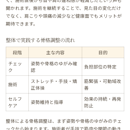
聞かれます。施術を継続することで、見た目の変化だけ
でなく、肩こりや頭痛の減少など健康面でもメリットが
期待できます。
整体で実践する骨格調整の流れ
段階
主な内容
目的
チェッ
姿勢や骨格のゆがみ確
負担部位の特定
ク
認
ストレッチ・手技・矯
筋緊張・可動域改
施術
正体操
善
セルフ
効果の持続・再発
姿勢維持と指導
ケア
防止
整体による骨格調整は、まず姿勢や骨格のゆがみのチェ
ックから始まります。施術者が手技で筋肉や関節の動き