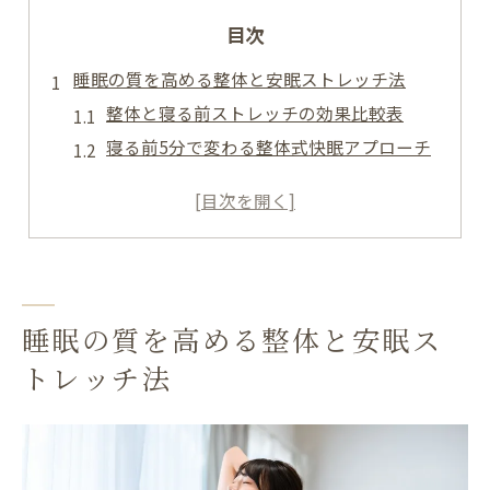
目次
睡眠の質を高める整体と安眠ストレッチ法
整体と寝る前ストレッチの効果比較表
寝る前5分で変わる整体式快眠アプローチ
安眠を導く静的ストレッチの実践ポイント
整体を活用した睡眠質向上の秘訣とは
福岡県北九州市で整体を選ぶ際の注意点
朝のだるさ解消へ導く寝る前整体習慣
寝る前整体習慣と朝のスッキリ感関係表
睡眠の質を高める整体と安眠ス
就寝前の整体で朝のだるさを撃退するコツ
トレッチ法
だるさ改善に効く整体とストレッチの流れ
整体の持続効果で朝を快適に迎える方法
朝起きたときの変化を実感する整体体験談
疲れが取れない日常に整体が効く理由