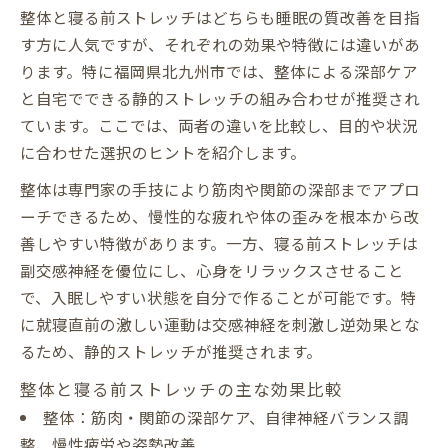
寝る前におすすめの静的ストレッチ実践
整体と寝る前ストレッチはどちらも睡眠の質改善を目指
整体で筋肉の緊張を和らげる夜の過ごし方
す方に人気ですが、それぞれの効果や特徴には違いがあ
ります。特に福岡県北九州市では、整体による深部ケア
静的ストレッチの副作用と注意点
と自宅でできる静的ストレッチの組み合わせが推奨され
深い眠りを促す整体と自宅ケアの実践法
ています。ここでは、両者の違いを比較し、目的や状況
深い眠りを促す整体と自宅ケア比較表
に合わせた選択のヒントを紹介します。
自宅でできる整体的睡眠改善テクニック
整体は専門家の手技により筋肉や関節の深部までアプロ
整体とセルフケアの効果的な組み合わせ
ーチできるため、慢性的な疲れや体の歪みを根本から改
深い眠りを目指す夜のルーティン作り
善しやすい特徴があります。一方、寝る前ストレッチは
整体後に行いたい自宅ケアのポイント
副交感神経を優位にし、心身をリラックスさせること
で、入眠しやすい状態を自分で作ることが可能です。特
に就寝直前の激しい運動は交感神経を刺激し逆効果とな
るため、静的ストレッチが推奨されます。
整体と寝る前ストレッチの主な効果比較
整体：筋肉・関節の深部ケア、自律神経バランス調
整、慢性疲労や姿勢改善