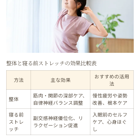
整体施術前後の疲労感変化一覧
疲れが取れない原因と整体の関係性
慢性的な疲労に整体が選ばれる理由
整体の自律神経調整で疲労回復を目指す
整体とストレッチの併用で疲れに差が出る
寝付きが悪い方におすすめの整体活用術
整体と寝る前ストレッチの効果比較表
寝付き改善に役立つ整体メニュー比較
寝付きが悪い時の整体的アプローチ法
おすすめの活用
方法
主な効果
法
整体でリラックス効果を最大化する秘訣
筋肉・関節の深部ケア、
慢性疲労や姿勢
寝る前ストレッチと整体の組み合わせ術
整体
自律神経バランス調整
改善、根本ケア
快眠を導く整体利用のタイミングとは
寝る前
入眠前のセルフ
副交感神経が整う夜の静的ストレッチ体験
副交感神経優位化、リ
ストレ
ケア、心身ほぐ
夜の静的ストレッチ効果早見表
ラクゼーション促進
ッチ
し
副交感神経を整える整体とストレッチ法