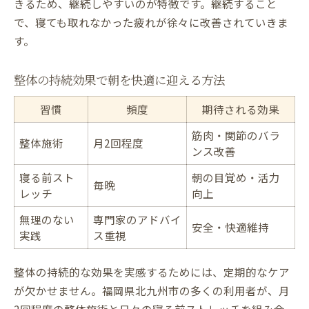
きるため、継続しやすいのが特徴です。継続すること
で、寝ても取れなかった疲れが徐々に改善されていきま
す。
整体の持続効果で朝を快適に迎える方法
習慣
頻度
期待される効果
筋肉・関節のバラ
整体施術
月2回程度
ンス改善
寝る前スト
朝の目覚め・活力
毎晩
レッチ
向上
無理のない
専門家のアドバイ
安全・快適維持
実践
ス重視
整体の持続的な効果を実感するためには、定期的なケア
が欠かせません。福岡県北九州市の多くの利用者が、月