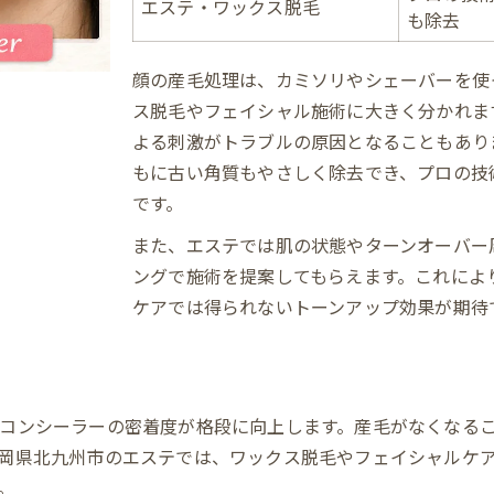
エステの角質ケアが与える肌変化
エステ・ワックス脱毛
も除去
産毛と角質を同時にケアする方法
化粧ノリ改善を実感した声を紹介
顔の産毛処理は、カミソリやシェーバーを使
ス脱毛やフェイシャル施術に大きく分かれま
フェイスワックスなら透明感が変わる理由
よる刺激がトラブルの原因となることもあり
フェイスワックスの効果比較表
もに古い角質もやさしく除去でき、プロの技
透明感アップを叶える施術の流れ
です。
フェイスワックス後の肌トーンの変化
また、エステでは肌の状態やターンオーバー
エステで選ばれるフェイスワックスの魅力
ングで施術を提案してもらえます。これによ
セルフと専門施術のメリット・デメリット
ケアでは得られないトーンアップ効果が期待
肌のターンオーバー整うエステ体験談
ターンオーバー周期と年齢の関係表
エステで実感する肌リズムの変化
コンシーラーの密着度が格段に向上します。産毛がなくなる
角質除去がターンオーバーに与える影響
岡県北九州市のエステでは、ワックス脱毛やフェイシャルケ
エステ施術で肌サイクルが整う理由
。