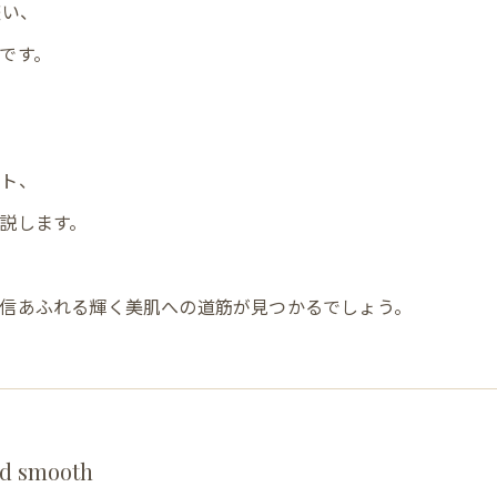
整い、
です。
ット、
説します。
信あふれる輝く美肌への道筋が見つかるでしょう。
d smooth