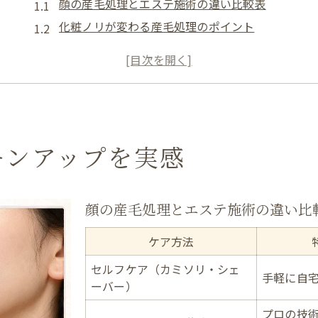
顔の産毛処理とエステ施術の違い比較表
化粧ノリが変わる産毛処理のポイント
エステで感じるトーンアップ体験談
産毛除去による肌の明るさ変化とは
セルフケアとエステの効果比較
福岡県北九州市エステで叶う美肌革命
北九州市のエステ特徴一覧表
ーンアップを実感
美肌を目指すならエステが選ばれる理由
話題のフェイスワックスで実現する透明感
エステで得られるトーンアップ効果の実際
顔の産毛処理とエステ施術の違い比
エステ選びで肌の印象が変わる秘訣
ケア方法
産毛と角質ケアがもたらす化粧ノリ改善
セルフケア（カミソリ・シェ
産毛・角質ケア比較メリット早見表
手軽に自
ーバー）
角質除去で化粧ノリが良くなる理由
プロの技