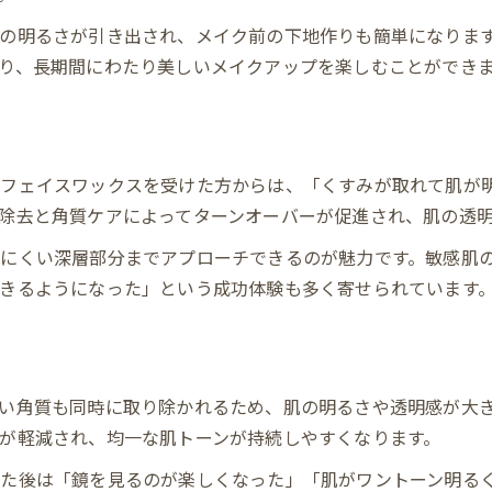
体験者が語るエステの美肌効果
の明るさが引き出され、メイク前の下地作りも簡単になりま
トーンアップ目的なら顔脱毛がおすすめ
り、長期間にわたり美しいメイクアップを楽しむことができ
顔脱毛とエステ施術の効果比較表
トーンアップを重視する人の顔脱毛選び
顔脱毛で得られる明るさと透明感
エステ顔脱毛が注目される理由
やフェイスワックスを受けた方からは、「くすみが取れて肌が
除去と角質ケアによってターンオーバーが促進され、肌の透
セルフ脱毛と専門施術の違いを解説
にくい深層部分までアプローチできるのが魅力です。敏感肌
きるようになった」という成功体験も多く寄せられています
い角質も同時に取り除かれるため、肌の明るさや透明感が大き
が軽減され、均一な肌トーンが持続しやすくなります。
けた後は「鏡を見るのが楽しくなった」「肌がワントーン明る