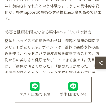
味に前向きになれたという体験も。こうした具体的な変
化が、整体rapportの施術の信頼性と満足度を高めていま
す。
美容と健康を両立できる整体×ヘッドスパの魅力
整体とヘッドスパの組み合わせは、美容と健康の両面で
メリットがあります。ポイントは、整体で姿勢や体の歪
みを整え、ヘッドスパで頭皮環境を改善することで、内
側からの美しさと健康をサポートできる点です。例え
ば、「顔色が明るくなった」「髪のハリが戻った」「肌
の調子が良くなった」といった実感も寄せられていま
す。健康を維持しながら美容効果も期待できるため、
日々のストレスや疲労を感じている方にこそおすすめで
す。
エステ LINEで予約
整体 LINEで予約
小倉で整体ヘッドスパを選んだ理由と満足度