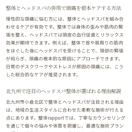
メンズにも人気整体×ヘッドスパの違いと
整体とヘッドスパの併用で頭痛を根本ケアする方法
効果紹介
慢性的な頭痛に悩む方には、整体とヘッドスパを組み合
小倉の整体rapportが提案する施術選びのコ
わせるケアが有効です。整体では身体の歪みや筋肉の緊
ツ
張を整え、ヘッドスパでは頭皮の血行促進とリラックス
頭痛や肩こりに効く整体とヘッドスパの相乗効
効果が期待できます。例えば、整体で首や肩周りの筋肉
果
をほぐした後にヘッドスパを受けることで、頭部の緊張
整体による頭痛ケアとヘッドスパの連携効
が和らぎ、頭痛の根本的な原因にアプローチできます。
果を解説
日常のデスクワークやストレスが原因の頭痛には、こう
した総合的なケアが推奨されます。
肩こり解消に整体とヘッドスパはなぜ有効
なのか
北九州で注目のヘッドスパ整体が選ばれる理由解説
北九州で話題の整体×ヘッドスパ体験談を
紹介
北九州市小倉北区で整体とヘッドスパが注目される理由
小倉で整体とヘッドスパを選ぶべき理由と
は、地域の生活スタイルに合わせた柔軟な施術が行える
は
点にあります。整体rapportでは、丁寧なカウンセリング
を通じて個々の悩みや体質を把握し、最適な施術プラン
整体rapportが考える頭痛対策と相乗効果の