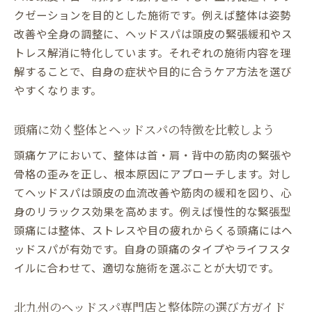
整体rapport利用者が語る施術後の変化とは
クゼーションを目的とした施術です。例えば整体は姿勢
美容と健康を両立できる整体×ヘッドスパ
改善や全身の調整に、ヘッドスパは頭皮の緊張緩和やス
の魅力
トレス解消に特化しています。それぞれの施術内容を理
小倉で整体ヘッドスパを選んだ理由と満足
解することで、自身の症状や目的に合うケア方法を選び
度
やすくなります。
実際の体験から見る整体×ヘッドスパの効
果
頭痛に効く整体とヘッドスパの特徴を比較しよう
ヘッドスパの効果を高める整体活用術まとめ
頭痛ケアにおいて、整体は首・肩・背中の筋肉の緊張や
整体とヘッドスパを組み合わせる最適な活
骨格の歪みを正し、根本原因にアプローチします。対し
用法
てヘッドスパは頭皮の血流改善や筋肉の緩和を図り、心
身のリラックス効果を高めます。例えば慢性的な緊張型
頭痛対策に役立つ整体rapportの技術と特徴
頭痛には整体、ストレスや目の疲れからくる頭痛にはヘ
北九州で整体ヘッドスパの効果を最大化す
ッドスパが有効です。自身の頭痛のタイプやライフスタ
る方法
イルに合わせて、適切な施術を選ぶことが大切です。
小倉で実践できる整体×ヘッドスパのケア
術紹介
北九州のヘッドスパ専門店と整体院の選び方ガイド