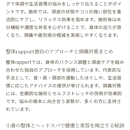
グで体調や生活習慣の悩みをしっかり伝えることがポイ
整体とヘッドスパを選ぶポイントと注意点
ントです。施術では、頭皮の状態やコリの強い部位を重
整体とヘッドスパ選びで重視すべきポイン
点的にケアし、リラックス効果を高めます。施術後は水
ト解説
分補給や適度な休息を心がけることで、身体の巡りが良
頭痛対策に最適な整体院・ヘッドスパの選
くなり、頭痛や疲労感の軽減を実感しやすくなります。
び方
北九州で整体ヘッドスパを選ぶ際の注意点
整体rapport独自のアプローチと頭痛対策まとめ
とは
整体rapportでは、身体のバランス調整と頭皮ケアを組み
施術内容や効果から見るヘッドスパと整体
合わせた独自のアプローチを採用しています。代表的な
の選択法
手法として、首・肩・頭部の連動したほぐしや、生活習
整体rapportが伝授する選び方のコツと注意
慣に応じたアドバイスの提供が挙げられます。頭痛対策
点
には、定期的な施術とセルフストレッチの併用が効果的
です。悩みの根本に向き合う姿勢が、多くの方に支持さ
自分に合った整体×ヘッドスパを見つける
れています。
ヒント
施術後の体調変化とその対処法を知ろう
小倉の整体とヘッドスパで健康と美容を両立する秘訣
整体やヘッドスパ後に起こる体調変化の理