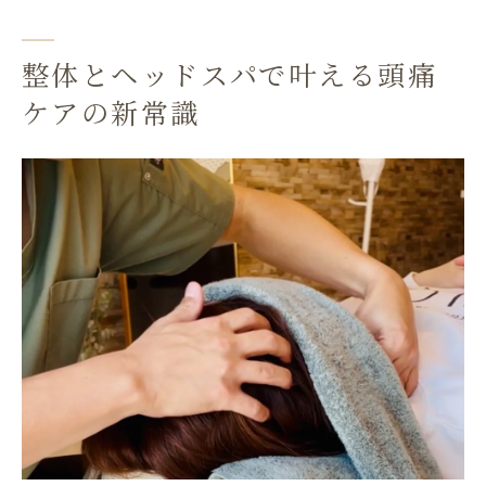
用術を知ろう
頭皮から整う整体ヘッドスパ体験のポイン
ト紹介
整体とヘッドスパで叶える頭痛
整体rapport独自のアプローチと頭痛対策ま
ケアの新常識
とめ
小倉の整体とヘッドスパで健康と美容を両
立する秘訣
ヘッドスパと整体の違いを徹底解説
整体とヘッドスパの施術内容の違いをやさ
しく解説
頭痛に効く整体とヘッドスパの特徴を比較
しよう
北九州のヘッドスパ専門店と整体院の選び
方ガイド
整体とヘッドスパの相乗効果が期待できる
理由