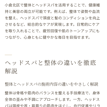
由解説
小倉北区で整体とヘッドスパを活用することで、健康維
持と美容の両立が可能です。例えば、整体で姿勢や血流
頭痛やだるさが出たときの対処法と安心ポ
を整え、ヘッドスパで頭皮と髪のコンディションを向上
イント
させるなど、総合的なケアが実現します。日常的にケア
整体rapportが教える体調変化時の正しいケ
を取り入れることで、疲労回復や肌のトーンアップにも
ア方法
つながり、心身ともに健やかな毎日を目指せます。
北九州で施術後の体調管理を徹底するコツ
整体×ヘッドスパ後の体調不良を防ぐポイ
ント
リラックス後も快適に過ごすためのアドバ
ヘッドスパと整体の違いを徹底
イス
解説
美容と健康に役立つ整体×ヘッドスパ体験談
整体とヘッドスパで実感した頭痛改善エピ
整体とヘッドスパの施術内容の違いをやさしく解説
ソード
整体は骨格や筋肉のバランスを整える手技療法で、身体
北九州で人気の整体ヘッドスパ体験談を紹
全体の歪みや不調にアプローチします。一方、ヘッドス
介
パは頭皮や首・肩周りの筋肉をほぐし、血行促進やリラ