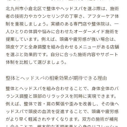
日常生活で活かせる整体×ヘッドスパのポ
北九州市小倉北区で整体やヘッドスパを選ぶ際は、施術
イント
者の技術力やカウンセリングの丁寧さ、アフターケア体
リラックスと健康維持に整体ヘッドスパを
制を重視しましょう。実績のある専門店や整体院は、一
活用
人ひとりの体調や悩みに合わせたオーダーメイド施術を
提案しています。例えば、頭痛や疲労感が強い場合は、
頭皮ケアと全身調整を組み合わせるメニューがある店舗
を選ぶと効果的です。自分に合った施術内容やサポート
体制を比較して選びましょう。
整体とヘッドスパの相乗効果が期待できる理由
整体とヘッドスパを組み合わせることで、身体全体のバ
ランス調整と頭部のリラックスを同時に実現できます。
例えば、整体で首・肩の緊張や歪みを改善し、その後ヘ
ッドスパで頭皮の血流を促進することで、頭痛や疲労感
がより早く軽減されやすくなります。双方の施術が補完
し合うことで、根本的な不調改善と心身のリフレッシュ