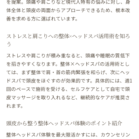
を提案。頭痛や肩こりなど現代人特有の悩みに対し、身
実例
体全体と頭皮の両面からアプローチできるため、根本改
整体とヘッドスパで健康と美容を両立する
善を求める方に選ばれています。
秘訣
リラックスを深めるヘッドスパの魅力と効果
ストレスと肩こりへの整体×ヘッドスパ活用術を知ろ
整体とヘッドスパで心身のリラックス効果
う
を体感
ストレスや肩こりが積み重なると、頭痛や睡眠の質低下
北九州のヘッドスパが持つ癒しの魅力を深
を招きやすくなります。整体×ヘッドスパの活用術とし
掘り
ては、まず整体で肩・首の筋肉緊張を和らげ、次にヘッ
ヘッドスパで頭痛や疲れを緩和するポイン
ドスパで頭皮をほぐすのが効果的です。具体的には、週1
ト
回のペースで施術を受ける、セルフケアとして自宅で頭
小倉で人気の整体×ヘッドスパ体験の魅力
皮マッサージを取り入れるなど、継続的なケアが推奨さ
とは
れます。
整体rapportのヘッドスパで得られる美容効
果
頭皮から整う整体ヘッドスパ体験のポイント紹介
リラックスと健康を叶えるヘッドスパの特
整体ヘッドスパ体験を最大限活かすには、カウンセリン
徴