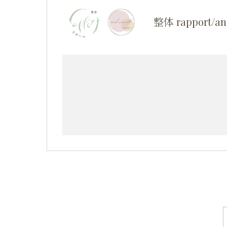
整体 rapport/an