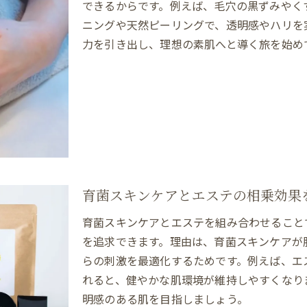
育菌スキンケアとの相乗効果がポイント
できるからです。例えば、毛穴の黒ずみやく
ニングや天然ピーリングで、透明感やハリを
育菌スキンケアが導く健康的な素肌へ
力を引き出し、理想の素肌へと導く旅を始め
エステで始める育菌スキンケアの基本
毛穴クリーニングによる素肌力アップ術
天然ピーリングが育菌に与える影響とは
肌の常在菌バランスを整えるエステ法
ダウンタイムなしで健康的な肌へ導く
エステ施術後の変化を実感するポイント
毛穴の奥からクリーニングする新習慣
育菌スキンケアとエステの相乗効果
エステならではの毛穴クリーニング体験
育菌スキンケアとエステを組み合わせること
マツヤニホットセラピーで奥まで洗浄
を追求できます。理由は、育菌スキンケアが
天然ピーリングが叶える毛穴ケアの極意
らの刺激を最適化するためです。例えば、エ
育菌スキンケアとの組み合わせ効果とは
れると、健やかな肌環境が維持しやすくなり
本来の肌ヂカラを引き出す新習慣の提案
明感のある肌を目指しましょう。