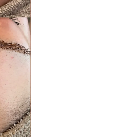
ダウンタイムなしで理想の肌環境を実現
リラックスしながら毛穴ケアを満喫
エステで叶うリラックスと毛穴ケアの両立
天然ピーリングで心地よい素肌体験を
マツヤニホットセラピーの癒やし効果とは
育菌スキンケアで心身のバランスも整える
毛穴クリーニングでリフレッシュするコツ
ダウンタイムなしの贅沢エステ体験
エステで実感する変化と美肌への近道
エステ施術後に感じる本来の肌力の変化
毛穴クリーニングで透明感アップの実証
天然ピーリングが導く美肌プロセス
育菌スキンケアで持続する健康的な素肌
マツヤニホットセラピーの効果を徹底解説