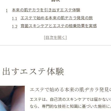
本来の肌ヂカラを引き出すエステ体験
エステで始める本来の肌ヂカラ発見の旅
育菌スキンケアとエステの相乗効果を実感
毛穴クリーニングで透明感あふれる素肌へ
エステの天然ピーリングでダウンタイムなし
マツヤニホットセラピーの温熱作用を体感
本来の肌力を引き出すエステの魅力解説
マツヤニホットセラピーで叶う透明感
き出すエステ体験
エステの温熱効果で肌の透明感を実感
毛穴クリーニングとマツヤニの深い関係
マツヤニホットセラピーの施術手順とは
エステで始める本来の肌ヂカラ発見
ダウンタイムなしの天然ピーリング体験
エステは、自己流のスキンケアでは届かない
エステで叶える理想の透明美肌の秘訣
なら、専門的な技術と知識に基づいた施術に