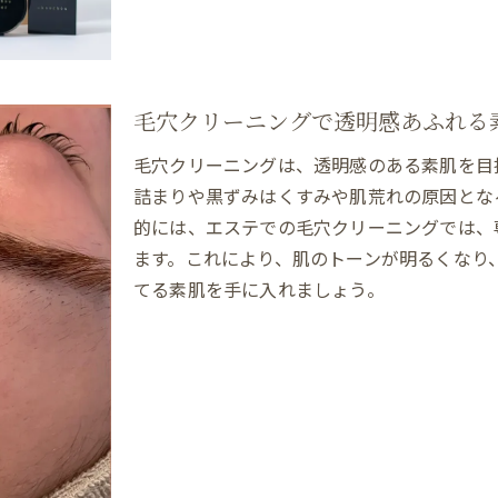
ダウンタイムなしの毛穴ケア実践法
ダウンタイムなし天然ピーリングの魅力
エステで叶うダウンタイムなしの施術
天然ピーリングで肌本来の力を実感
毛穴クリーニングで透明感あふれる
毛穴クリーニングとピーリングの違い
毛穴クリーニングは、透明感のある素肌を目
マツヤニホットセラピーが支持される理由
詰まりや黒ずみはくすみや肌荒れの原因とな
育菌スキンケアと天然成分の効果比較
的には、エステでの毛穴クリーニングでは、
安全性とリラックス感を両立した体験
ます。これにより、肌のトーンが明るくなり
てる素肌を手に入れましょう。
肌の常在菌バランス整える方法とは
エステで整える肌の常在菌バランス
育菌スキンケア実践で健康的な素肌へ
毛穴クリーニングがバランス改善に貢献
天然ピーリングと常在菌の関係を解説
マツヤニホットセラピーの独自アプローチ