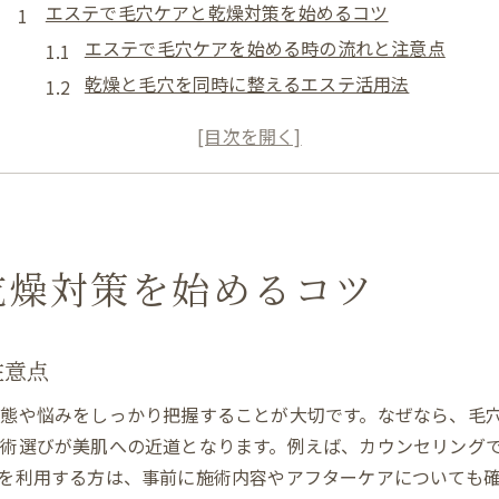
エステで毛穴ケアと乾燥対策を始めるコツ
エステで毛穴ケアを始める時の流れと注意点
乾燥と毛穴を同時に整えるエステ活用法
初めてのエステ毛穴洗浄で実感する効果
ホームケアとエステの組み合わせポイント
エステの頻度を決める美肌習慣の作り方
エステ後の乾燥対策と保湿ケアのコツ
美肌へ導くエステの頻度と習慣作りの秘訣
乾燥対策を始めるコツ
理想的なエステの頻度と肌変化の関係性
美肌を保つエステ習慣とホームケアの併用法
注意点
忙しくても続けやすいエステ活用のコツ
エステ頻度の目安と無理なく続ける方法
態や悩みをしっかり把握することが大切です。なぜなら、毛
エステと美肌習慣で肌の調子を整える秘訣
術選びが美肌への近道となります。例えば、カウンセリング
毎月のエステで理想の美肌を叶えるステップ
を利用する方は、事前に施術内容やアフターケアについても