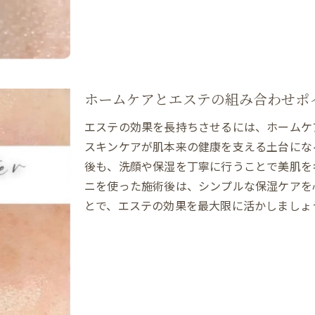
エステと美容皮膚科の違いと選び方
エステと美容皮膚科の特徴と違いを解説
自分に合うエステと美容皮膚科の選び方
毛穴ケアはエステか美容皮膚科か迷った時の基準
ホームケアとプロの施術の違いを知る
ホームケアとエステの組み合わせポ
美容皮膚科とエステの使い分けポイント
エステの効果を長持ちさせるには、ホームケ
エステと美容皮膚科で目指す美肌の方向性
スキンケアが肌本来の健康を支える土台にな
毛穴洗浄とエステで叶える健やかな美肌
後も、洗顔や保湿を丁寧に行うことで美肌を
ニを使った施術後は、シンプルな保湿ケアを
エステ毛穴洗浄で実現する透明感ある肌作り
とで、エステの効果を最大限に活かしましょ
健やかな美肌のための毛穴ケア最新トレンド
毛穴洗浄エステと自宅ケアの効果的な流れ
毛穴洗浄の継続がもたらす美肌への変化
エステ毛穴洗浄体験から得られる満足感
毛穴ケアと美肌習慣で毎日を明るく過ごす