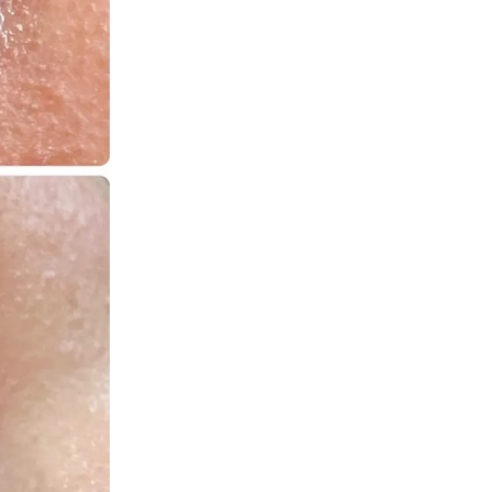
毛穴ケアにはエステと市販アイテムの使い分け
エステ毛穴洗浄と市販アイテムの違いを解説
市販毛穴洗浄アイテムとエステの相乗効果
自宅ケアとエステ施術で毛穴悩みを改善する
エステで得られる毛穴ケア体験と持続法
市販アイテムとエステのメリット比較
毛穴洗浄の継続が美肌を作るポイント
乾燥やくすみ対策にエステ活用のすすめ
乾燥肌にエステを取り入れるメリットとは
くすみケアにはエステとホームケアが重要
エステでの保湿ケアと自宅ケアのポイント
乾燥対策に最適なエステコースの選び方
くすみ知らずの肌へ導くエステ習慣の作り方
乾燥やくすみを改善する美肌習慣の提案