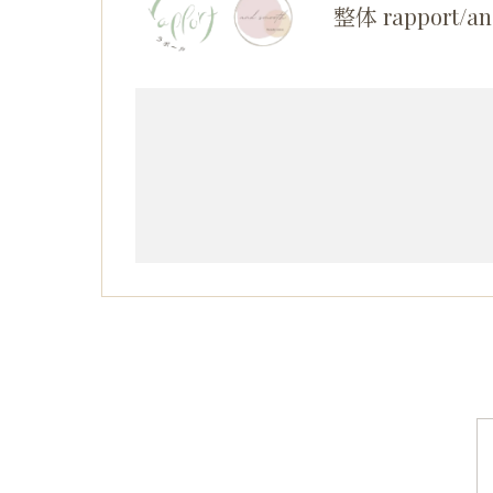
整体 rapport/an