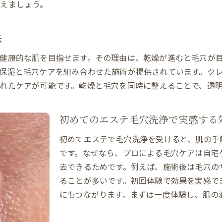
えましょう。
しみやくすみをエステとホームケアでケア
エステ施術でしみやくすみを目立たなくする方法
法
しみ対策とくすみ改善に効くエステの選び方
ホームケアとエステの役割分担と効果実感
健康的な肌を目指せます。その理由は、乾燥が進むと毛穴が
乾燥を防ぎながらしみケアできるエステ技術
保湿と毛穴ケアを組み合わせた施術が提供されています。ク
エステ後の肌をキープする美肌ルーティン
れたケアが可能です。乾燥と毛穴を同時に整えることで、透
くすみ知らずの肌を目指すエステ活用術
エステでしわやたるみを改善する続け方
初めてのエステ毛穴洗浄で実感する
エステで始めるしわ対策と肌のハリ実感術
初めてエステで毛穴洗浄を受けると、肌の手
たるみ改善には定期的なエステ習慣が鍵
です。なぜなら、プロによる毛穴ケアは自宅
しわやたるみを防ぐホームケアの落とし穴
去できるためです。例えば、施術後は毛穴の
エステと美肌習慣で叶えるエイジングケア
ることが多いです。初回体験で効果を実感で
にもつながります。まずは一度体験し、肌の
エステ施術後のしわ予防アフターケア方法
しわとたるみ対策で若々しい印象を目指す