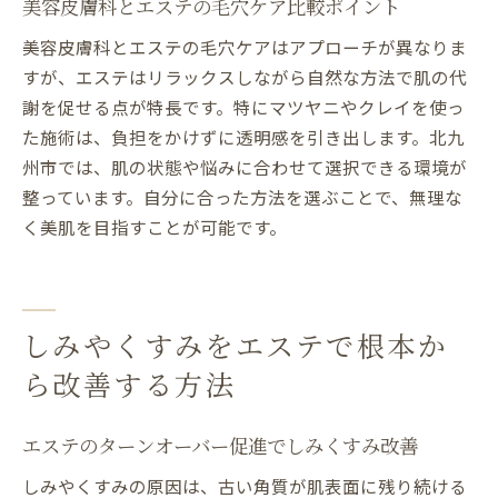
美容皮膚科とエステの毛穴ケア比較ポイント
肌質改善にエステが選ばれるメリットとは
エステ施術後の透明感や潤いが実感できる
美容皮膚科とエステの毛穴ケアはアプローチが異なりま
理由
すが、エステはリラックスしながら自然な方法で肌の代
謝を促せる点が特長です。特にマツヤニやクレイを使っ
毛穴ケアや乾燥対応に必要なエステの知識
た施術は、負担をかけずに透明感を引き出します。北九
エステで叶う総合的な肌トラブル対策とは
州市では、肌の状態や悩みに合わせて選択できる環境が
エステと他サロンの違いと選び方のポイン
整っています。自分に合った方法を選ぶことで、無理な
ト
く美肌を目指すことが可能です。
しみやくすみをエステで根本か
ら改善する方法
エステのターンオーバー促進でしみくすみ改善
しみやくすみの原因は、古い角質が肌表面に残り続ける