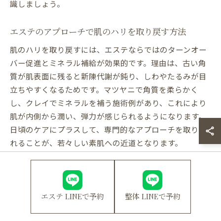
識しましょう。
エステのアプローチで肌のハリを取り戻す方法
肌のハリを取り戻すには、エステならではのターンオー
バー促進とミネラル補給が効果的です。理由は、古い角
質が肌表面に残ると新陳代謝が鈍り、しわやたるみが目
立ちやすくなるためです。マツヤニで角質を柔らかく
し、クレイでミネラルを補う施術例があり、これにより
肌が内側から潤い、弾力が感じられるようになります。
日頃のケアにプラスして、専門的なアプローチを取り入
れることが、若々しい素肌への近道となります。
美容皮膚科とエステのしわケアの違いを解説
しわケアには美容皮膚科とエステの2つの選択肢があり
エステ LINEで予約
整体 LINEで予約
ますが、アプローチ方法が異なります。エステは肌本来
の機能を高めることを重視し、ターンオーバーやミネラ