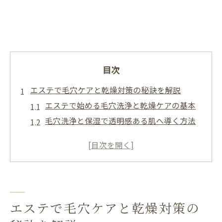
目次
エステで毛穴ケアと乾燥対策の秘訣を解説
エステで始める毛穴洗浄と乾燥ケアの基本
毛穴洗浄と保湿で透明感ある肌へ導く方法
エステ施術で実感する乾燥対策のポイント
毛穴洗浄や乾燥ケアに効くエステの選び方
肌悩みに寄り添うエステの毛穴ケア体験談
美容皮膚科とエステの毛穴ケア比較ポイン
ト
エステで毛穴ケアと乾燥対策の
しみやくすみをエステで根本から改善する方法