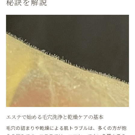
秘訣を解説
エステのターンオーバー促進でしみくすみ
改善
しみ・くすみケアに効果的なエステの理由
とは
エステで受けるしみ取りと肌管理の新常識
韓国式肌管理専門エステのくすみ対策紹介
エステによる透明感アップの具体的な施術
法
しみやくすみと乾燥の同時ケアが叶うエス
テ
エステの毛穴ケアで透明感ある肌を目指す理由
エステの毛穴洗浄でくすみレスな肌へ導く
ターンオーバーを促す毛穴ケアの魅力解説
エステで始める毛穴洗浄と乾燥ケアの基本
透明感を生むエステ施術の流れと特徴
毛穴の詰まりや乾燥による肌トラブルは、多くの方が抱
毛穴ケアとミネラル補給の相乗効果を知る