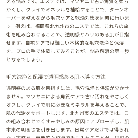
える悩みです。エステでは、マツヤニで古い角質を柔ら
エステが叶える明るく透明感ある肌への道
かくし、クレイでミネラルを補給することで、ターンオ
自宅ケアとエステ施術の違いと効果比較
ーバーを整えながら毛穴ケアと乾燥対策を同時に行いま
乾燥やたるみに強いエステ施術の魅力とは
す。例えば、福岡県北九州市のエステでは、これらの施
エステで叶える乾燥・たるみケアの最新法
術を組み合わせることで、透明感とハリのある肌が目指
マツヤニ施術で乾燥やたるみを根本からケ
せます。自宅ケアでは難しい本格的な毛穴洗浄と保湿
ア
を、プロの手で体験してみることが、悩み解消の第一歩
乾燥が引き起こすたるみ改善にエステが有
となるでしょう。
効
毛穴洗浄と保湿で透明感ある肌へ導く方法
エステの施術が肌の弾力と潤いを高める理
由
透明感のある肌を目指すには、毛穴洗浄と保湿が欠かせ
乾燥やたるみに悩む女性に選ばれるエステ
ません。マツヤニによる角質ケアで古い汚れをやさしく
施術
オフし、クレイで肌に必要なミネラルを与えることで、
美容皮膚科との違いを生かすエステの技術
肌の代謝をサポートします。北九州市のエステでは、こ
の組み合わせでくすみやしみの原因にアプローチし、肌
くすみ・しみ悩みをエステでサポートするコツ
本来の明るさを引き出します。日常ケアだけでは得られ
エステでしみくすみケアを成功させる秘訣
ない実感を、専門的な施術で手に入れることが、理想の