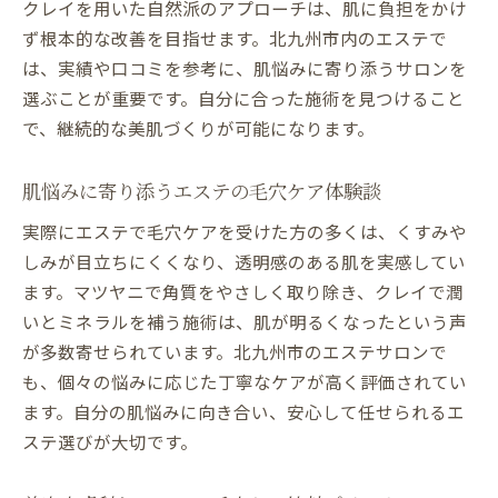
クレイを用いた自然派のアプローチは、肌に負担をかけ
ターンオーバーを助けるエステの活用術
ず根本的な改善を目指せます。北九州市内のエステで
エステのしわ・たるみケアで若々しい肌へ
は、実績や口コミを参考に、肌悩みに寄り添うサロンを
エステでしわたるみ対策を始める際のポイ
選ぶことが重要です。自分に合った施術を見つけること
ント
で、継続的な美肌づくりが可能になります。
しわやたるみ改善に役立つエステ施術の流
れ
肌悩みに寄り添うエステの毛穴ケア体験談
エステのアプローチで肌のハリを取り戻す
実際にエステで毛穴ケアを受けた方の多くは、くすみや
方法
しみが目立ちにくくなり、透明感のある肌を実感してい
美容皮膚科とエステのしわケアの違いを解
ます。マツヤニで角質をやさしく取り除き、クレイで潤
説
いとミネラルを補う施術は、肌が明るくなったという声
エステ施術の効果を高める日常ケアのコツ
が多数寄せられています。北九州市のエステサロンで
若々しい肌を目指すエステ通いのメリット
も、個々の悩みに応じた丁寧なケアが高く評価されてい
毛穴ケアや乾燥改善にエステが選ばれる理由
ます。自分の肌悩みに向き合い、安心して任せられるエ
ステ選びが大切です。
エステが毛穴ケアや乾燥に強い理由を徹底
解説