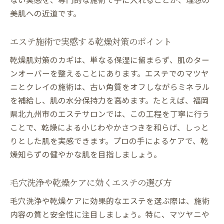
くすみ改善に必要なエステ施術と頻度
美肌への近道です。
エステのターンオーバー施術で透明感持続
しみ予防とくすみ対策に役立つエステ活用
エステ施術で実感する乾燥対策のポイント
法
乾燥肌対策のカギは、単なる保湿に留まらず、肌のター
エステと市販ケアの効果的な併用方法とは
ンオーバーを整えることにあります。エステでのマツヤ
悩み別に選ぶエステ施術とアドバイス
ニとクレイの施術は、古い角質をオフしながらミネラル
毛穴ケアに強いエステで肌のターンオーバー促
を補給し、肌の水分保持力を高めます。たとえば、福岡
進
県北九州市のエステサロンでは、この工程を丁寧に行う
エステの毛穴洗浄でターンオーバーを整え
ことで、乾燥による小じわやかさつきを和らげ、しっと
る
りとした肌を実感できます。プロの手によるケアで、乾
マツヤニとクレイによる角質ケアのメリッ
燥知らずの健やかな肌を目指しましょう。
ト
毛穴洗浄や乾燥ケアに効くエステの選び方
エステ施術が肌代謝を高める仕組みと効果
毛穴ケアとターンオーバー促進の関係性
毛穴洗浄や乾燥ケアに効果的なエステを選ぶ際は、施術
エステで得られる肌の生まれ変わり体験談
内容の質と安全性に注目しましょう。特に、マツヤニや