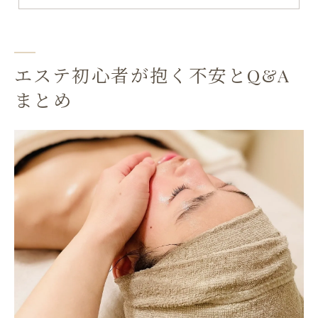
よくあるエステの心配ごとの対処法とは
エステ選びで大切な事前情報の集め方
エステ施術は痛い？よくある疑問を解説
エステ初心者が抱く不安とQ&A
エステ施術時の痛みや不快感について
まとめ
痛くないエステを見極めるポイントとは
エステ施術の痛みに関するQ&A総まとめ
初体験でも安心できるエステの特徴
エステ施術前後の痛み対策と注意点
痛みが不安な人へのエステ選びのヒント
効果や頻度などエステQ&Aで悩み解消
エステ効果を実感できるまでの流れ解説
エステ頻度の目安と効果的な通い方
エステの効果が表れる期間の目安は
理想的なエステ頻度と続けるコツ