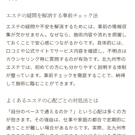
エステ利用前のQ&Aで不安を解消
エステ体験前の不安をQ&Aでクリアに
エステの疑問を解消する事前チェック法
エステ体験前の不安を丁寧に解説
エステの疑問や不安を解消するためには、事前の情報収
エステ前に知っておきたいQ&Aまとめ
集が欠かせません。なぜなら、施術内容や流れを把握し
エステ施術前の疑問を分かりやすく解説
ておくことで安心感につながるからです。具体的には、
エステ体験前のよくある質問に答えます
口コミや公式サイトでサービス内容を確認し、不明点は
カウンセリング時に質問するのが有効です。北九州市の
エステ初体験の方へ安心のアドバイス集
エステでは、初めての方にも分かりやすく説明する体制
エステ体験を安心して迎えるための準備
が整っています。事前チェックを徹底することで、納得
して施術に臨むことができます。
よくあるエステの心配ごとの対処法とは
「自分のペースで通えるのか？」という心配は多くの方
が抱きます。その理由は、仕事や家庭の都合で定期的に
通うことが難しい場合があるからです。実際、北九州市