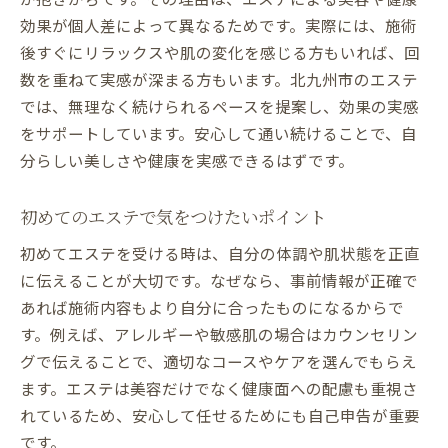
効果が個人差によって異なるためです。実際には、施術
エステ体験前に知っておきたい基礎知識
後すぐにリラックスや肌の変化を感じる方もいれば、回
エステ選びの悩みをQ&Aで一挙解決
数を重ねて実感が深まる方もいます。北九州市のエステ
エステ選びで重視すべきポイントとは
では、無理なく続けられるペースを提案し、効果の実感
自分に合うエステの探し方と比較方法
をサポートしています。安心して通い続けることで、自
エステ選びの疑問や悩みをQ&Aで解説
分らしい美しさや健康を実感できるはずです。
エステ体験談から学ぶサロンの選び方
エステ選びで失敗しない判断基準まとめ
初めてのエステで気をつけたいポイント
エステQ&Aで納得できる選び方を紹介
初めてエステを受ける時は、自分の体調や肌状態を正直
エステの疑問や不安をQ&Aでサポート
に伝えることが大切です。なぜなら、事前情報が正確で
エステの疑問をQ&A形式で詳しく解説
あれば施術内容もより自分に合ったものになるからで
す。例えば、アレルギーや敏感肌の場合はカウンセリン
エステ利用時の不安を解消するポイント
グで伝えることで、適切なコースやケアを選んでもらえ
エステ初心者の気になる疑問に回答
ます。エステは美容だけでなく健康面への配慮も重視さ
エステに関する不安や悩みをサポート
れているため、安心して任せるためにも自己申告が重要
エステのよくある質問と安心対策
です。