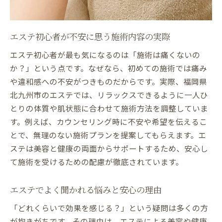
エステの効果維持に必要な生活習慣とは
エステ効果を最大化するポイントまとめ
エステの安心ポイントと初回Q&Aガイド
エステ初心者が不安に思う施術内容の実際
エステ初回カウンセリングの流れ解説
エステ初心者が最も気になるのは「施術は痛くないの
エステ初心者向け安心のアドバイス集
か？」という点です。なぜなら、初めての施術では痛み
エステ施術前の確認ポイントまとめ
や違和感への不安がつきものだからです。実際、福岡県
北九州市のエステでは、リラックスできるように一人ひ
エステの衛生対策と安全性の確認方法
とりの体質や肌状態に合わせて施術方法を調整していま
エステQ&Aで安心感を得るコツを紹介
す。例えば、カウンセリング時に不安や希望を伝えるこ
エステ初体験時のよくある質問と答え
とで、無理のない施術プランを提案してもらえます。エ
エステでよく聞かれる質問と安心の答え
ステは美容と健康の両面からサポートするため、安心し
エステの質問とその答えを徹底解説
て施術を受けるための配慮が徹底されています。
エステに関する不安と解消方法まとめ
初心者が抱きやすいエステの疑問とは
エステでよく聞かれる悩みと安心の理由
エステ利用時の気になるポイントを解説
「どれくらいで効果を感じる？」という疑問は多くの方
エステのよくある質問と安心サポート
が抱きがちです。その理由は、エステによる美容や健康