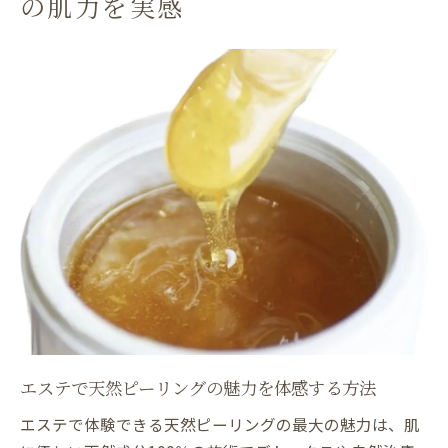
の肌力を実感
エステで皮脂膜を守りながら若返りを実現
天然成分100％エステで肌のターンオーバー促進
天然成分100％エステで安全に美肌ケア
ターンオーバーを整えるエステ施術の秘密
デトックス効果で健康的な肌作りを目指す
皮脂膜を育てるエステで潤いキープの方法
アンチエイジングに導く天然ピーリング体
験
エステで悩み肌も自信の素肌へ導く理由
マツヤニホットセラピーで若返るエステ体験
マツヤニホットセラピーの本質とエステ効
果
エステで天然ピーリングの魅力を体感する方法
天然ピーリングで叶える若返りエステ体験
自然治癒力を高めるマツヤニ施術の流れ
エステで体験できる天然ピーリングの最大の魅力は、肌