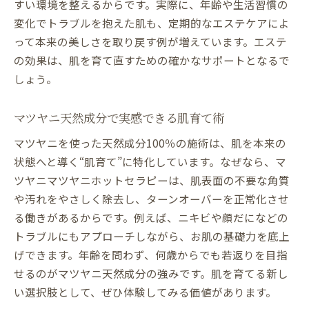
すい環境を整えるからです。実際に、年齢や生活習慣の
皮膚科とエステのピーリング違いを理解す
変化でトラブルを抱えた肌も、定期的なエステケアによ
る
って本来の美しさを取り戻す例が増えています。エステ
エステの天然成分で安心の美肌ケアが可能
の効果は、肌を育て直すための確かなサポートとなるで
施術頻度や効果から比較するエステの魅力
しょう。
自然治癒力を高めるための施術選びとは
アンチエイジング重視のピーリング体験談
マツヤニ天然成分で実感できる肌育て術
エステと医療のピーリングメリット紹介
マツヤニを使った天然成分100％の施術は、肌を本来の
エステのアンチエイジング体験で美肌を育てる
状態へと導く“肌育て”に特化しています。なぜなら、マ
ツヤニマツヤニホットセラピーは、肌表面の不要な角質
エステで始めるアンチエイジングの新常識
や汚れをやさしく除去し、ターンオーバーを正常化させ
天然ピーリングで美肌と若返りの両立を実
る働きがあるからです。例えば、ニキビや顔だになどの
現
トラブルにもアプローチしながら、お肌の基礎力を底上
ターンオーバー促進で肌年齢に差をつける
げできます。年齢を問わず、何歳からでも若返りを目指
方法
せるのがマツヤニ天然成分の強みです。肌を育てる新し
マツヤニ成分で感じるエステの若返り効果
い選択肢として、ぜひ体験してみる価値があります。
皮脂膜を強化して美肌を育てる体験談紹介