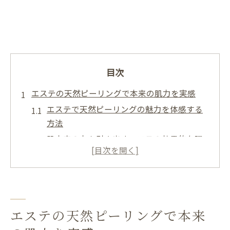
目次
エステの天然ピーリングで本来の肌力を実感
エステで天然ピーリングの魅力を体感する
方法
肌本来の力を引き出すエステの効果的な理
由
マツヤニ天然成分で実感できる肌育て術
自然治癒力アップするエステ施術のポイン
ト
エステの天然ピーリングで本来
ターンオーバー促進で透明感あふれる美肌
へ