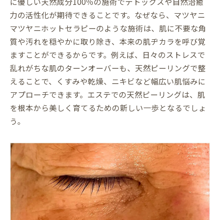
に優しい天然成分100％の施術でデトックスや自然治癒
年齢問わず美肌を育てるエステの魅力
力の活性化が期待できることです。なぜなら、マツヤニ
皮脂膜を生み出すマツヤニの力を解説
マツヤニホットセラピーのような施術は、肌に不要な角
エステで実感する肌再生とアンチエイジン
質や汚れを穏やかに取り除き、本来の肌ヂカラを呼び覚
グ
ますことができるからです。例えば、日々のストレスで
エステで叶える自然治癒力アップとデトックス
乱れがちな肌のターンオーバーも、天然ピーリングで整
エステでデトックス効果を高める秘訣とは
えることで、くすみや乾燥、ニキビなど幅広い肌悩みに
天然成分で自然治癒力を最大限引き出す方
アプローチできます。エステでの天然ピーリングは、肌
法
を根本から美しく育てるための新しい一歩となるでしょ
ターンオーバー促進で健康的な素肌を実現
う。
エステで内側から若返るための実践法
皮脂膜を育てる施術で肌バリアを強化
エステのデトックス体験で美肌を目指す
皮脂膜を育てる天然ピーリングエステの魅力
エステで皮脂膜を守る天然ピーリングの技
術