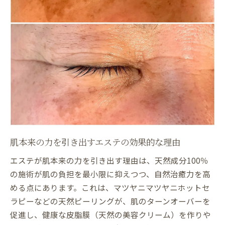
天然成分100％で叶える潤い美肌の秘密
デトックスしながら肌を育てるエステ体験
皮脂膜強化で自然の美容クリームを目指す
アンチエイジングにも効果的な施術の選び
方
お肌本来の力を引き出すエステの実践法
ニキビケアも安心のエステ天然ピーリング術
エステ天然ピーリングで安心のニキビケア
体験
天然成分で敏感肌にもやさしい施術方法
肌本来の力を引き出すエステの効果的な理由
デトックス効果が期待できるニキビケア術
エステが肌本来の力を引き出す理由は、天然成分100％
ターンオーバー促進でつるすべ肌を目指す
の施術が肌の負担を最小限に抑えつつ、自然治癒力を高
める点にあります。これは、マツヤニマツヤニホットセ
皮脂膜を守りながらニキビ予防を徹底解説
ラピーなどの天然ピーリングが、肌のターンオーバーを
エステでニキビケアと美肌育成を両立する
促進し、健康な皮脂膜（天然の美容クリーム）を作りや
本記事でエステと皮膚科ピーリングの違い解説