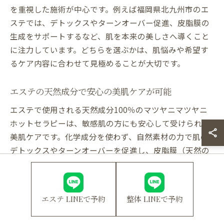
を重視した施術が中心です。例えば福岡県北九州市のエ
ステでは、デトックスやターンオーバー促進、皮脂膜の
生成をサポートするなど、肌を本来の美しさへ導くこと
に注力しています。どちらを選ぶかは、肌悩みや希望す
るケア内容に合わせて見極めることが大切です。
エステの天然成分で安心の美肌ケアが可能
エステで使用される天然成分100％のマツヤニマツヤニ
ホットセラピーは、敏感肌の方にも安心して受けられる
美肌ケアです。化学成分を使わず、自然素材の力で肌の
デトックスやターンオーバーを促進し、皮脂膜（天然の
美容クリーム）を作れる肌へと導きます。たとえば、ニ
キビや顔だになどのトラブルも、肌本来の力を育てるこ
とで根本からのケアが可能です。安心して続けられる施
エステ LINEで予約
整体 LINEで予約
術で、年齢を問わず若々しい肌を目指す方におすすめで
す。