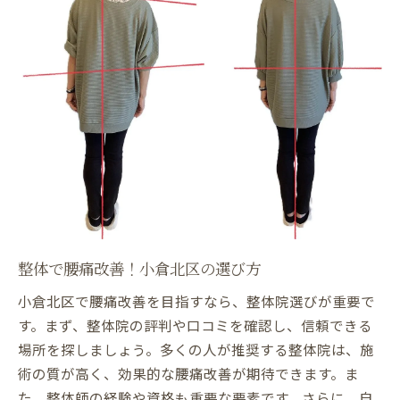
整体での腰痛ケア方法を徹底解説
小倉北区で人気の整体施術とは
腰痛ケアに効果的な整体手技
整体施術の選び方とその効果
整体ケアで日常生活を改善する
小倉北区で整体を選ぶ際のヒント
腰痛に効く整体 小倉北区での施術法
腰痛に効く整体法を学ぶ
小倉北区での整体施術が人気の理由
整体を通じた腰痛軽減の実例
整体で腰痛改善！小倉北区の選び方
腰痛改善に役立つ整体手法
小倉北区で腰痛改善を目指すなら、整体院選びが重要で
施術法から見る整体選びのコツ
す。まず、整体院の評判や口コミを確認し、信頼できる
整体の視点から腰痛を考える
場所を探しましょう。多くの人が推奨する整体院は、施
小倉北区整体で腰痛改善のポイント
術の質が高く、効果的な腰痛改善が期待できます。ま
整体で腰痛改善するための要点
た、整体師の経験や資格も重要な要素です。さらに、自