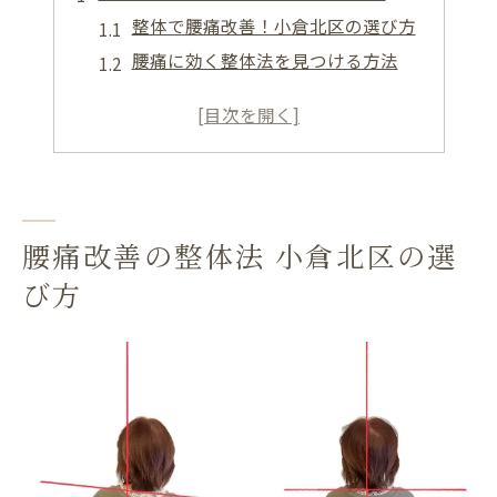
整体で腰痛改善！小倉北区の選び方
腰痛に効く整体法を見つける方法
小倉北区の整体選びのポイント
生活習慣から見る整体の選び方
心理面も考慮した整体選定法
整体の特長と小倉北区の施術
小倉北区で整体を選ぶ際の腰痛対策
腰痛改善の整体法 小倉北区の選
整体で実現する腰痛対策の基本
び方
小倉北区での整体選び方のコツ
腰痛対策に最適な整体の見つけ方
整体での心理的アプローチとは
生活改善と整体の相乗効果
腰痛に対する整体選びの注意点
整体で腰痛ケア 小倉北区のおすすめ施術