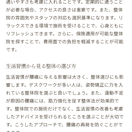
通いやすさも考慮に入れることです。定期的に通うこと
小倉北区での整体施術選びの基準
が必要な場合、アクセスの良さは重要です。また、整体
整体施術による腰痛改善の手順
院の雰囲気やスタッフの対応も選択基準になります。リ
整体選びで腰痛改善を目指す
ラックスできる環境で施術を受けることで、心身ともに
整体施術と腰痛の関係性を解説
リフレッシュできます。さらに、保険適用が可能な整体
小倉北区で整体を選ぶ際の注意点
院を探すことで、費用面での負担を軽減することが可能
です。
整体で腰痛ケア 小倉北区の施術法
整体で腰痛ケアするための技術
生活習慣から見る整体の選び方
小倉北区の施術法と整体の関係
生活習慣が腰痛に与える影響は大きく、整体選びにも影
腰痛ケアのための整体選び方
響します。デスクワークが多い人は、姿勢矯正に力を入
整体施術で腰痛ケアを実践する
れている整体院を選ぶと良いでしょう。また、運動不足
施術法から見る整体ケアの効果
が原因の腰痛には、筋力強化を促す整体法が効果的で
小倉北区での整体ケアの利点
す。整体院での施術だけでなく、生活習慣の改善も考慮
したアドバイスを受けられるところを選ぶことが大切で
す。こうしたアプローチで、腰痛の再発を防ぐことがで