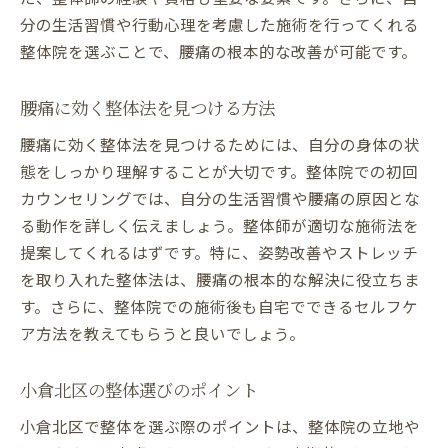
分の生活習慣や行動心理を考慮した施術を行ってくれる
小倉北区の整体で知るべきポイント
整体院を選ぶことで、腰痛の根本的な改善が可能です。
腰痛改善を目指した整体施術
整体施術で腰痛を改善する方法
腰痛に効く整体法を見つける方法
生活習慣と整体の関連性を探る
腰痛に効く整体法を見つけるためには、自分の身体の状
整体で腰痛を改善する成功例
態をしっかり理解することが大切です。整体院での初回
北九州小倉北区での整体 腰痛対策法
カウンセリングでは、自分の生活習慣や腰痛の原因とな
整体での腰痛対策法を探る
る動作を詳しく伝えましょう。整体師が適切な施術法を
小倉北区の整体で腰痛を防ぐ
提案してくれるはずです。特に、姿勢改善やストレッチ
整体での腰痛対策法の紹介
を取り入れた整体法は、腰痛の根本的な解決に役立ちま
生活改善と整体の組み合わせ
す。さらに、整体院での施術後も自宅でできるセルフケ
ア方法を教えてもらうと良いでしょう。
整体で腰痛を予防する方法
小倉北区の整体での対策法
小倉北区の整体選びのポイント
腰痛改善 小倉北区で整体施術の選び方
小倉北区で整体を選ぶ際のポイントは、整体院の立地や
腰痛改善に最適な整体施術とは