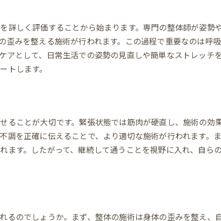
姿勢と健康の密接な関係
整体による姿勢改善の具体例
を詳しく評価することから始まります。専門の整体師が姿勢
姿勢が整うと得られる身体の変化
の歪みを整える施術が行われます。この過程で重要なのは呼吸
正しい姿勢を維持するためのセルフケア
ケアとして、日常生活での姿勢の見直しや簡単なストレッチ
ートします。
姿勢改善により向上する集中力
長期的な姿勢改善のための整体施術
整体で感じるリラックスと健康的な未来
整体がもたらす心の安らぎ
せることが大切です。緊張状態では筋肉が硬直し、施術の効
リラックス効果を高める整体の技術
不調を正確に伝えることで、より適切な施術が行われます。
整体が日常生活に与えるポジティブな影響
れます。したがって、継続して通うことを視野に入れ、自ら
ストレス社会における整体の重要性
健康的な未来を築く整体の力
家庭でもできるリラックス法の紹介
整体がもたらす生活の質向上の実例
れるのでしょうか。まず、整体の施術は身体の歪みを整え、