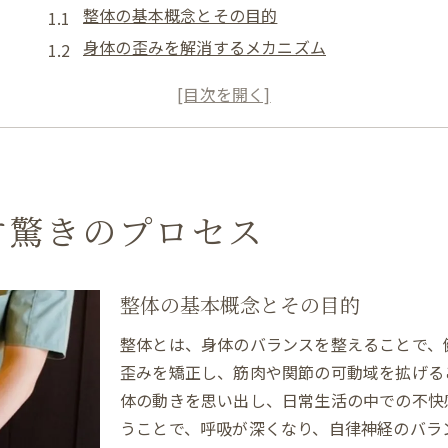
整体の基本概念とその目的
身体の歪みを解消するメカニズム
整体施術の手順と効果的なポイント
整体を受ける際の心構え
整体で感じる心身の変化
定期的な整体の重要性
北九州市小倉北区で整体の効果を感じる生活改善法
す驚きのプロセス
地元での整体の評判と口コミ
初めての整体体験と心得
整体による生活の質向上事例
整体の基本概念とその目的
地域特有の整体法の紹介
整体とは、身体のバランスを整えることで、
整体を通じた生活習慣の見直し
歪みを矯正し、筋肉や関節の可動域を拡げる
整体施術後のセルフケア法
体の動きを思い出し、日常生活の中での不快
うことで、呼吸が深くなり、自律神経のバラ
関節可動域の拡大で得られる日常の快適さ