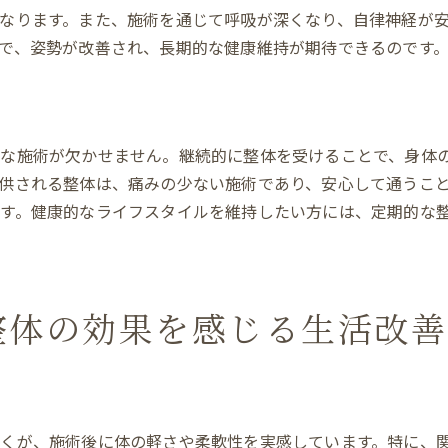
整体による睡眠の質の改善
なります。また、施術を通じて呼吸が深くなり、自律神経が
整体で体験する慢性痛の軽減
で、姿勢が改善され、長期的な健康維持が期待できるのです
施術後の顕著な変化とその理由
整体を通じた生活態度の変革
実例から学ぶ整体の効果
的な施術が欠かせません。継続的に整体を受けることで、身体
健康意識を高める整体の役割
供される整体は、痛みの少ない施術であり、安心して通うこ
整体を通じて新たな活力を得る方法
す。健康的なライフスタイルを維持したい方には、定期的な
整体で活力を取り戻すステップ
定期的な整体で得られるエネルギー
整体が促進する積極的なライフスタイル
整体の効果を感じる生活改善
整体を活用したパフォーマンス向上法
整体との出会いがもたらす変化
整体施術後の活力維持法
くが、施術後に体の軽さや柔軟性を実感しています。特に、