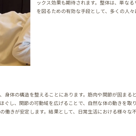
ックス効果も期待されます。整体は、単なる
関節の可動域チェックポイント
を図るための有効な手段として、多くの人々
整体がもたらす可動域の変化
日常動作と可動域の関連性
可動域向上のためのストレッチ法
整体を活かしたスポーツパフォーマンス
姿勢改善と関節可動域の関係
呼吸が深くなると自律神経が安定する理由
呼吸と自律神経の基礎知識
深呼吸がもたらす心身のリラックス効果
整体で呼吸が整うメカニズム
、身体の構造を整えることにあります。筋肉や関節が固まる
呼吸法改善によるストレス軽減
ほぐし、関節の可動域を広げることで、自然な体の動きを取
健康的な呼吸をサポートする整体
の働きが安定します。結果として、日常生活における様々な
深呼吸の効果を促進する日常習慣
姿勢改善がもたらす多くのメリットとは