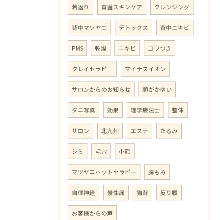
若返り
育菌スキンケア
クレンジング
背中マツヤニ
デトックス
背中ニキビ
PMS
乾燥
ニキビ
ゴワつき
クレイセラピー
マイナスイオン
サロンからのお知らせ
顔がかゆい
ダニ写真
効果
理学療法士
整体
サロン
北九州
エステ
たるみ
シミ
毛穴
小顔
マツヤニホットセラピー
腸もみ
自律神経
慢性痛
猫背
反り腰
お客様からの声