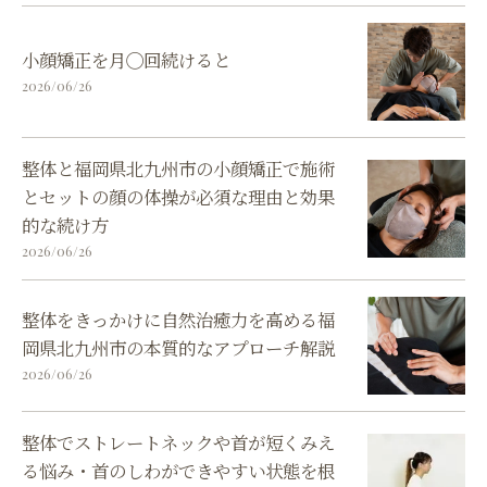
小顔矯正を月◯回続けると
2026/06/26
整体と福岡県北九州市の小顔矯正で施術
とセットの顔の体操が必須な理由と効果
的な続け方
2026/06/26
整体をきっかけに自然治癒力を高める福
岡県北九州市の本質的なアプローチ解説
2026/06/26
整体でストレートネックや首が短くみえ
る悩み・首のしわができやすい状態を根