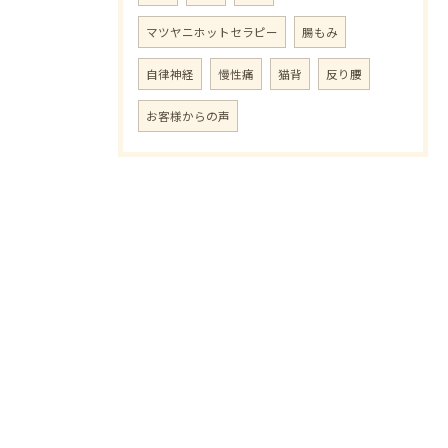
マツヤニホットセラピー
腸もみ
自律神経
慢性痛
猫背
反り腰
お客様からの声