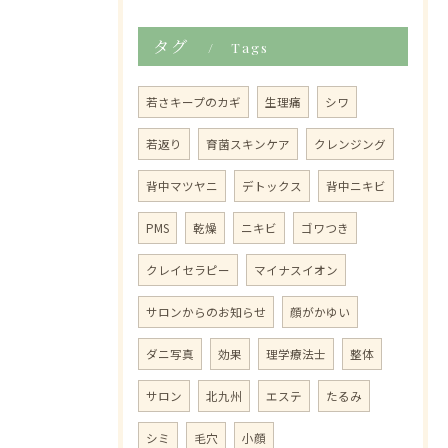
タグ
Tags
若さキープのカギ
生理痛
シワ
若返り
育菌スキンケア
クレンジング
背中マツヤニ
デトックス
背中ニキビ
PMS
乾燥
ニキビ
ゴワつき
クレイセラピー
マイナスイオン
サロンからのお知らせ
顔がかゆい
ダニ写真
効果
理学療法士
整体
サロン
北九州
エステ
たるみ
シミ
毛穴
小顔