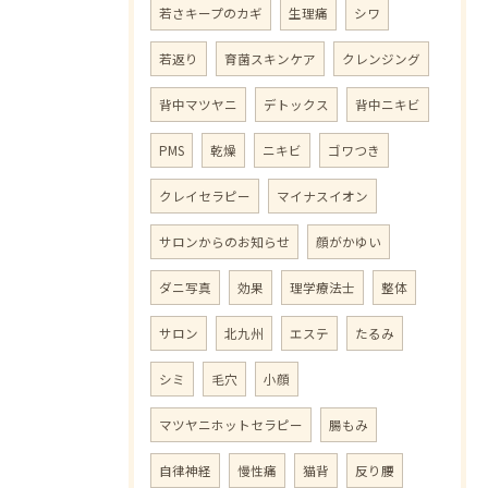
若さキープのカギ
生理痛
シワ
若返り
育菌スキンケア
クレンジング
背中マツヤニ
デトックス
背中ニキビ
PMS
乾燥
ニキビ
ゴワつき
クレイセラピー
マイナスイオン
サロンからのお知らせ
顔がかゆい
ダニ写真
効果
理学療法士
整体
サロン
北九州
エステ
たるみ
シミ
毛穴
小顔
マツヤニホットセラピー
腸もみ
自律神経
慢性痛
猫背
反り腰