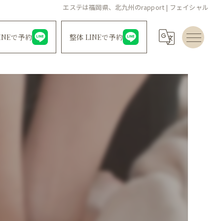
エステは福岡県、北九州のrapport | フェイシャル
INEで予約
整体 LINEで予約